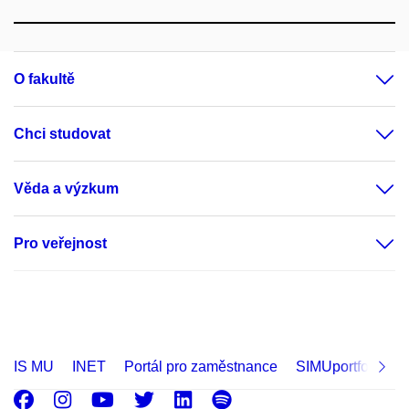
O fakultě
Chci studovat
Věda a výzkum
Pro veřejnost
IS MU
INET
Portál pro zaměstnance
SIMUportfolio
Facebook
Instagram
Youtube
Twitter
LinkedIn
Spotify