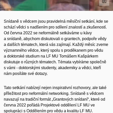
Snídaně s vědcem jsou pravidelná měsíční setkání, kde se
schází vědci s nadšením pro sdílení znalostí a zkušeností.
Od června 2022 se neformálně setkáváme u kávy
a snídaně, abychom diskutovali o grantech, podpoře vědy
a dalších tématech, která vás zajímají. Každý měsíc zveme
významného vědce, který spolu s proděkanem pro vědu
a doktorské studium na LF MU Tomášem Kašpárkem
diskutuje o různých tématech. Témata vybíráme společně
s vámi - doktorskými studenty, akademiky a vědci, kteří
nám posíláte své dotazy.
Tato setkání nabízejí nejen inspirativní rozhovory, ale také
příležitost pro neformální networking. Snídaně s vědcem
navazují na tradiční formát „Grantových snídaní“, které od
června 2022 pořádá Projektové oddělení LF MU ve
spolupráci s Oddělením pro vědu a kvalitu LF MU.