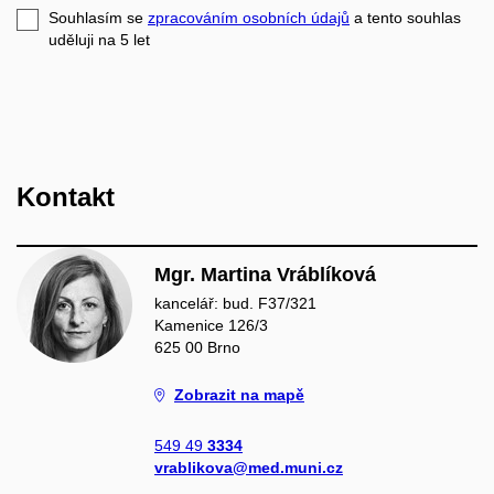
e-
Souhlasím se
zpracováním osobních údajů
a tento souhlas
mail
uděluji na 5
let
Kontakt
Mgr. Martina Vráblíková
kancelář: bud. F37/321
Kamenice 126/3
625 00 Brno
Zobrazit na mapě
549 49
3334
vrablikova@med.muni.cz