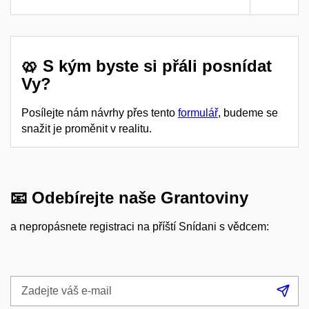
🥨 S kým byste si přáli posnídat
Vy?
Posílejte nám návrhy přes tento
formulář
, budeme se
snažit je proměnit v realitu.
📧 Odebírejte naše Grantoviny
a nepropásnete registraci na příští Snídani s vědcem:
Zadejte
Při
váš
se