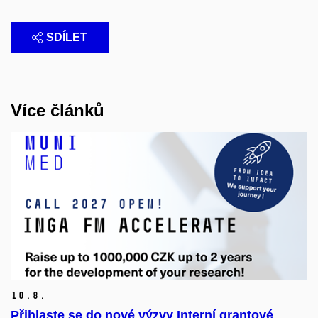
SDÍLET
Více článků
10.
8.
Přihlaste se do nové výzvy Interní grantové