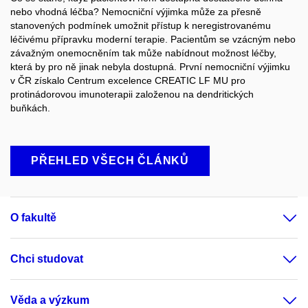
nebo vhodná léčba? Nemocniční výjimka může za přesně
stanovených podmínek umožnit přístup k neregistrovanému
léčivému přípravku moderní terapie. Pacientům se vzácným nebo
závažným onemocněním tak může nabídnout možnost léčby,
která by pro ně jinak nebyla dostupná. První nemocniční výjimku
v ČR získalo Centrum excelence CREATIC LF MU pro
protinádorovou imunoterapii založenou na dendritických
buňkách.
PŘEHLED VŠECH ČLÁNKŮ
O fakultě
Chci studovat
Věda a výzkum