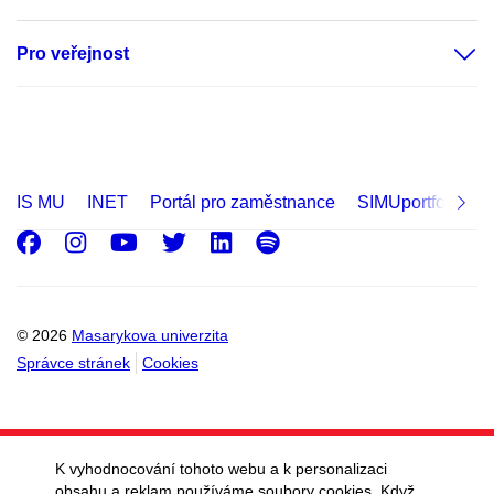
Pro veřejnost
IS MU
INET
Portál pro zaměstnance
SIMUportfolio
Facebook
Instagram
Youtube
Twitter
LinkedIn
Spotify
© 2026
Masarykova univerzita
Správce stránek
Cookies
K vyhodnocování tohoto webu a k personalizaci
obsahu a reklam používáme soubory cookies. Když