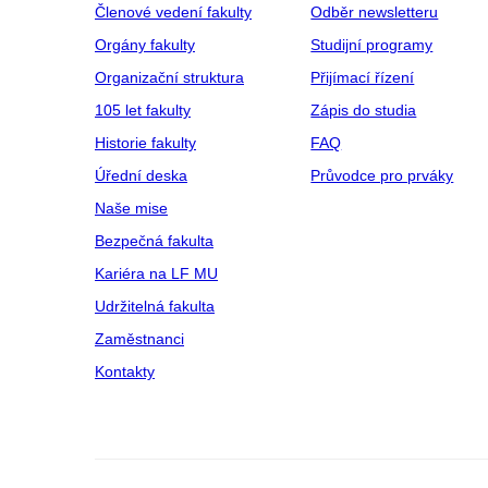
Členové vedení fakulty
Odběr newsletteru
Orgány fakulty
Studijní programy
Organizační struktura
Přijímací řízení
105 let fakulty
Zápis do studia
Historie fakulty
FAQ
Úřední deska
Průvodce pro prváky
Naše mise
Bezpečná fakulta
Kariéra na LF MU
Udržitelná fakulta
Zaměstnanci
Kontakty