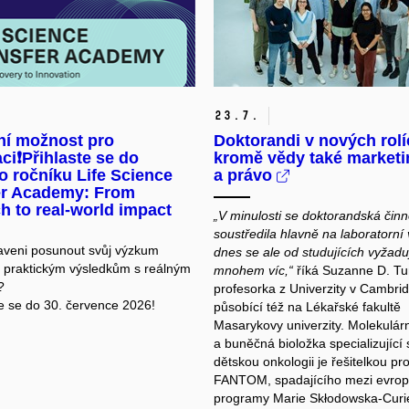
23.
7.
ní možnost pro
Doktorandi v nových rolí
aci❗Přihlaste se do
kromě vědy také marketi
 ročníku Life Science
a právo
er Academy: From
h to real-world impact
„V minulosti se doktorandská činn
soustředila hlavně na laboratorní
raveni posunout svůj výzkum
dnes se ale od studujících vyžadu
praktickým výsledkům s reálným
mnohem víc,“
říká Suzanne D. Tu
?
profesorka z Univerzity v Cambri
te se do 30. července 2026!
působící též na Lékařské fakultě
Masarykovy univerzity. Molekulár
a buněčná bioložka specializující
dětskou onkologii je řešitelkou pr
FANTOM, spadajícího mezi evro
programy Marie Skłodowska-Curie