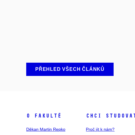
PŘEHLED VŠECH ČLÁNKŮ
O fakultě
Chci studova
Děkan Martin Repko
Proč jít k nám?