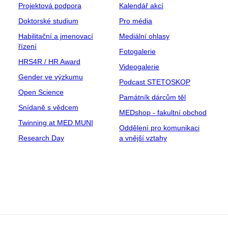
Projektová podpora
Kalendář akcí
Doktorské studium
Pro média
Habilitační a jmenovací
Mediální ohlasy
řízení
Fotogalerie
HRS4R / HR Award
Videogalerie
Gender ve výzkumu
Podcast STETOSKOP
Open Science
Památník dárcům těl
Snídaně s vědcem
MEDshop - fakultní obchod
Twinning at MED MUNI
Oddělení pro komunikaci
Research Day
a vnější vztahy