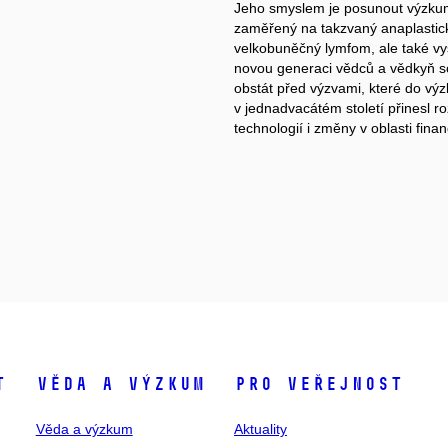
Jeho smyslem je posunout výzku
zaměřený na takzvaný anaplastic
velkobuněčný lymfom, ale také vyš
novou generaci vědců a vědkyň 
obstát před výzvami, které do vý
v jednadvacátém století přinesl ro
technologií i změny v oblasti fina
t
Věda a výzkum
Pro veřejnost
Věda a výzkum
Aktuality