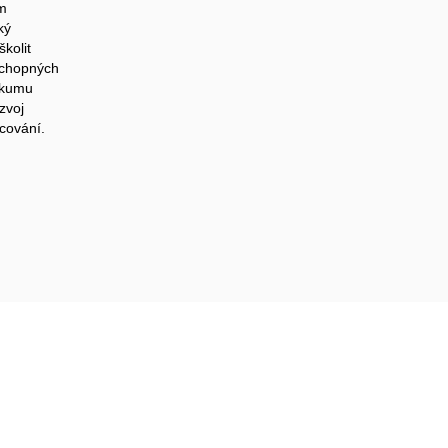
m
ký
kolit
schopných
zkumu
zvoj
ncování.