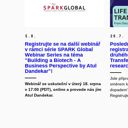
5.
8.
29.
7.
Registrujte se na další webinář
Posled
v rámci série SPARK Global
registr
Webinar Series na téma
druhého
"Building a Biotech - A
Transf
Business Perspective by Atul
researc
Dandekar"!
Jste přip
Webinář se uskuteční v úterý 18. srpna
směrem k 
v 17:00 (PDT), online a provede nás jím
dopadem
Atul Dandekar.
Registruj