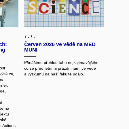
7.
7.
ch:
Červen 2026 ve vědě na MED
ng
MUNI
Přinášíme přehled toho nejzajímavějšího,
ost
co se před letními prázdninami ve vědě
 výzkum,
a výzkumu na naší fakultě událo.
je
rner,
dge,
ní
 se na
ojektu
pské
 Actions.