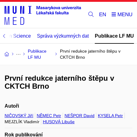
EN
Open Science
Správa výzkumných dat
Publikace LF MU
Publikace
První redukce jaterního štěpu v
LF MU
CKTCH Brno
První redukce jaterního štěpu v
CKTCH Brno
Autoři
NIČOVSKÝ Jiří
NĚMEC Petr
NEŠPOR David
KYSELA Petr
MEJZLÍK Vladimír
HUSOVÁ Libuše
Rok publikování