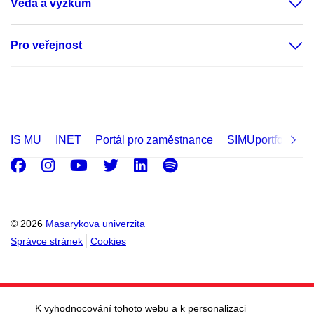
Věda a výzkum
Pro veřejnost
IS MU
INET
Portál pro zaměstnance
SIMUportfolio
Facebook
Instagram
Youtube
Twitter
LinkedIn
Spotify
© 2026
Masarykova univerzita
Správce stránek
Cookies
K vyhodnocování tohoto webu a k personalizaci