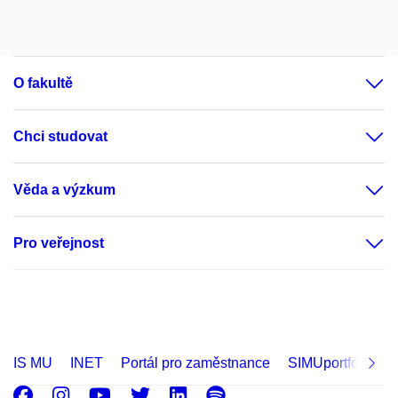
O fakultě
Chci studovat
Věda a výzkum
Pro veřejnost
IS MU
INET
Portál pro zaměstnance
SIMUportfolio
Facebook
Instagram
Youtube
Twitter
LinkedIn
Spotify