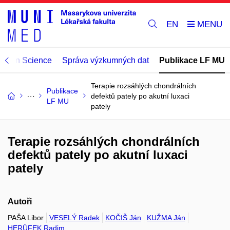
EN
Open Science
Správa výzkumných dat
Publikace LF MU
Terapie rozsáhlých chondrálních
Publikace
defektů pately po akutní luxaci
LF MU
pately
Terapie rozsáhlých chondrálních
defektů pately po akutní luxaci
pately
Autoři
PAŠA Libor
VESELÝ Radek
KOČIŠ Ján
KUŽMA Ján
HERŮFEK Radim