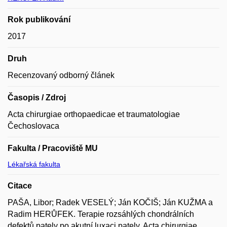
Rok publikování
2017
Druh
Recenzovaný odborný článek
Časopis / Zdroj
Acta chirurgiae orthopaedicae et traumatologiae
Čechoslovaca
Fakulta / Pracoviště MU
Lékařská fakulta
Citace
PAŠA, Libor; Radek VESELÝ; Ján KOČIŠ; Ján KUŽMA a
Radim HERŮFEK. Terapie rozsáhlých chondrálních
defektů pately po akutní luxaci pately. Acta chirurgiae