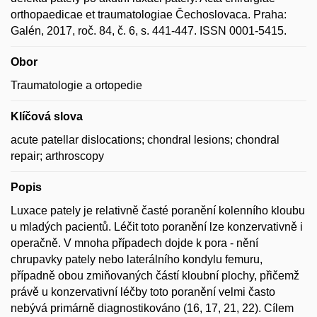
orthopaedicae et traumatologiae Čechoslovaca. Praha:
Galén, 2017, roč. 84, č. 6, s. 441-447. ISSN 0001-5415.
Obor
Traumatologie a ortopedie
Klíčová slova
acute patellar dislocations; chondral lesions; chondral
repair; arthroscopy
Popis
Luxace pately je relativně časté poranění kolenního kloubu
u mladých pacientů. Léčit toto poranění lze konzervativně i
operačně. V mnoha případech dojde k pora - nění
chrupavky pately nebo laterálního kondylu femuru,
případně obou zmiňovaných částí kloubní plochy, přičemž
právě u konzervativní léčby toto poranění velmi často
nebývá primárně diagnostikováno (16, 17, 21, 22). Cílem