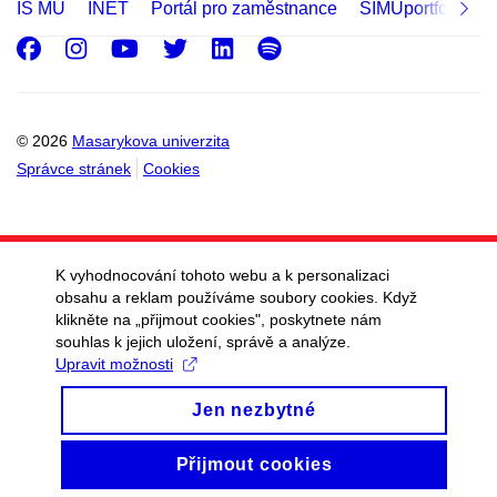
IS MU
INET
Portál pro zaměstnance
SIMUportfolio
Facebook
Instagram
Youtube
Twitter
LinkedIn
Spotify
© 2026
Masarykova univerzita
Správce stránek
Cookies
K vyhodnocování tohoto webu a k personalizaci
obsahu a reklam používáme soubory cookies. Když
klikněte na „přijmout cookies", poskytnete nám
souhlas k jejich uložení, správě a analýze.
Upravit možnosti
Jen nezbytné
Přijmout cookies