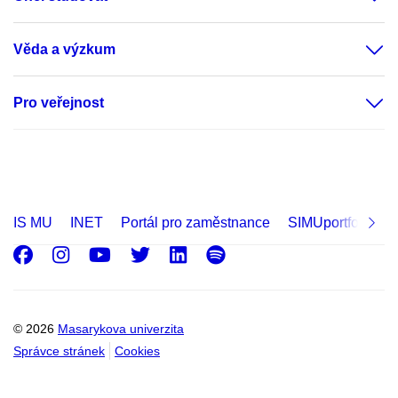
Věda a výzkum
Pro veřejnost
IS MU
INET
Portál pro zaměstnance
SIMUportfolio
Facebook
Instagram
Youtube
Twitter
LinkedIn
Spotify
© 2026
Masarykova univerzita
Správce stránek
Cookies