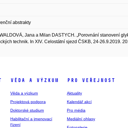
enční abstrakty
ALDOVÁ, Jana a Milan DASTYCH. „Porovnání stanovení glyk
ických technik. In XIV. Celostátní sjezd ČSKB, 24-26.9.2019. 
t
Věda a výzkum
Pro veřejnost
Věda a výzkum
Aktuality
Projektová podpora
Kalendář akcí
Doktorské studium
Pro média
Habilitační a jmenovací
Mediální ohlasy
řízení
Fotogalerie