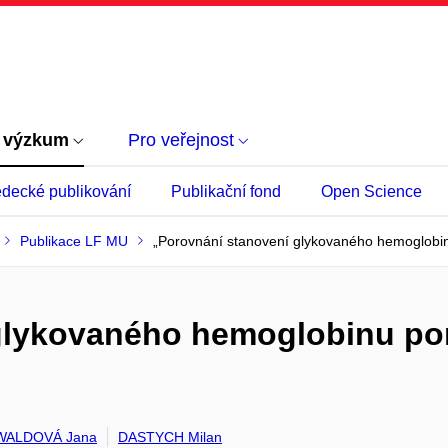
 výzkum
Pro veřejnost
decké publikování
Publikační fond
Open Science
Publikace LF MU
„Porovnání stanovení glykovaného hemoglobin
glykovaného hemoglobinu po
ALDOVÁ Jana
DASTYCH Milan