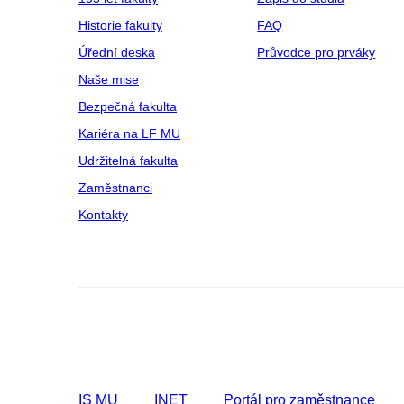
Historie fakulty
FAQ
Úřední deska
Průvodce pro prváky
Naše mise
Bezpečná fakulta
Kariéra na LF MU
Udržitelná fakulta
Zaměstnanci
Kontakty
IS MU
INET
Portál pro zaměstnance