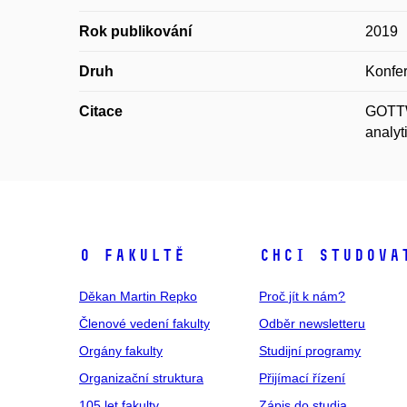
Rok publikování
2019
Druh
Konfer
Citace
GOTTW
analyt
O fakultě
Chci studova
Děkan Martin Repko
Proč jít k nám?
Členové vedení fakulty
Odběr newsletteru
Orgány fakulty
Studijní programy
Organizační struktura
Přijímací řízení
105 let fakulty
Zápis do studia