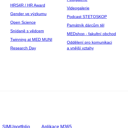
HRS4R / HR Award
Videogalerie
Gender ve výzkumu
Podcast STETOSKOP
Open Science
Památník dárcům těl
Snídaně s vědcem
MEDshop - fakultní obchod
Twinning at MED MUNI
Oddělení pro komunikaci
Research Day
a vnější vztahy
SIMUportfolio
Aplikace M365