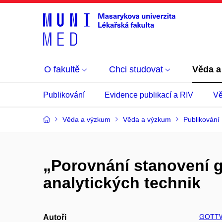
O fakultě
Chci studovat
Věda a
Publikování
Evidence publikací a RIV
Vě
Věda a výzkum
Věda a výzkum
Publikování
„Porovnání stanovení 
analytických technik
GOTTW
Autoři