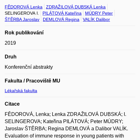
FĚDOROVÁ Lenka
ZDRAŽILOVÁ DUBSKÁ Lenka
SELINGEROVA I.
PILÁTOVÁ Kateřina
MÚDRY Peter
ŠTĚRBA Jaroslav
DEMLOVÁ Regina
VALÍK Dalibor
Rok publikování
2019
Druh
Konferenční abstrakty
Fakulta / Pracoviště MU
Lékařská fakulta
Citace
FĚDOROVÁ, Lenka; Lenka ZDRAŽILOVÁ DUBSKÁ; I.
SELINGEROVA; Kateřina PILÁTOVÁ; Peter MÚDRY;
Jaroslav ŠTĚRBA; Regina DEMLOVÁ a Dalibor VALÍK.
Evaluation of immune response in young patients with