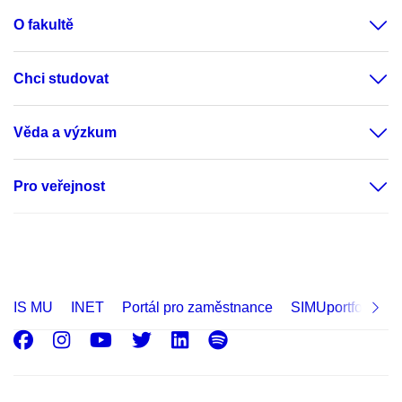
O fakultě
Chci studovat
Věda a výzkum
Pro veřejnost
IS MU
INET
Portál pro zaměstnance
SIMUportfolio
Facebook
Instagram
Youtube
Twitter
LinkedIn
Spotify