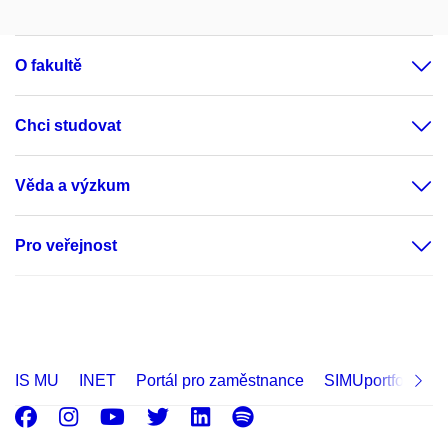
O fakultě
Chci studovat
Věda a výzkum
Pro veřejnost
IS MU
INET
Portál pro zaměstnance
SIMUportfolio
Facebook
Instagram
Youtube
Twitter
LinkedIn
Spotify