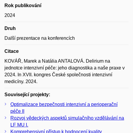
Rok publikování
2024
Druh
Další prezentace na konferencích
Citace
KOVÁŘ, Marek a Natália ANTALOVÁ. Delirium na
jednotce intenzivní péče: jeho diagnostika a naše praxe v
2024. In XVII. kongres České společnosti intenzivní
medicíny. 2024.
Související projekty:
Optimalizace bezpečnosti intenzivní a perioperační
péče II
Rozvoj vědeckých aspektů simulačního vzdělávání na
LF MU I.
Komprehensivní přístup k hodnocení kvality