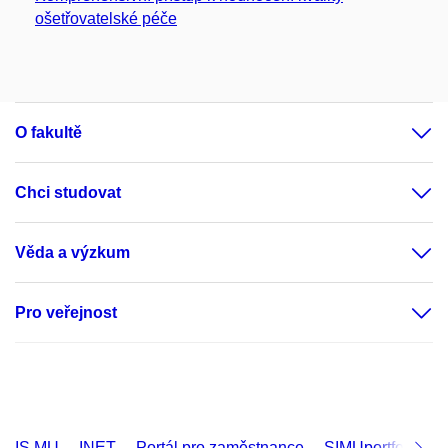
ošetřovatelské péče
O fakultě
Chci studovat
Věda a výzkum
Pro veřejnost
IS MU
INET
Portál pro zaměstnance
SIMUportfolio