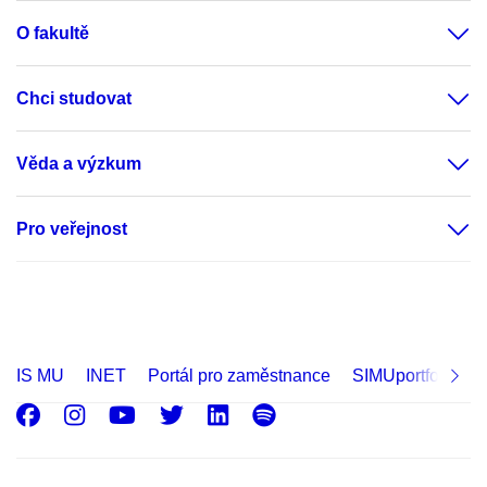
O fakultě
Chci studovat
Věda a výzkum
Pro veřejnost
IS MU
INET
Portál pro zaměstnance
SIMUportfolio
Facebook
Instagram
Youtube
Twitter
LinkedIn
Spotify