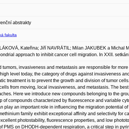
enční abstrakty
á fakulta
ÁKOVÁ, Kateřina; Jiří NAVRÁTIL; Milan JAKUBEK a Michal MA
ondrial approach to inhibit cancer cell migration. In XXII. setk
id tumors, invasiveness and metastasis are responsible for mor
a high level today, the category of drugs against invasiveness and
atic treatment is to prevent the growth and division of tumor cells,
cells from moving, local invasiveness, and metastasis. The best
ches. Here we introduce new compounds belonging to the group
p of compounds characterized by fluorescence and variable cyto
n play an important role in influencing the migration potential of
ethinium family exhibit exceptional affinity and selectivity for 
xcellent photostability, fluorescence properties, and low phototo
 of PMS on DHODH-dependent respiration, a critical step in pyri