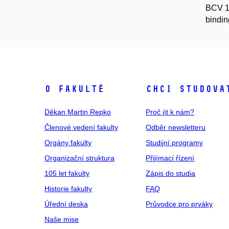
BCV 14
bindin
O fakultě
Chci studova
Děkan Martin Repko
Proč jít k nám?
Členové vedení fakulty
Odběr newsletteru
Orgány fakulty
Studijní programy
Organizační struktura
Přijímací řízení
105 let fakulty
Zápis do studia
Historie fakulty
FAQ
Úřední deska
Průvodce pro prváky
Naše mise