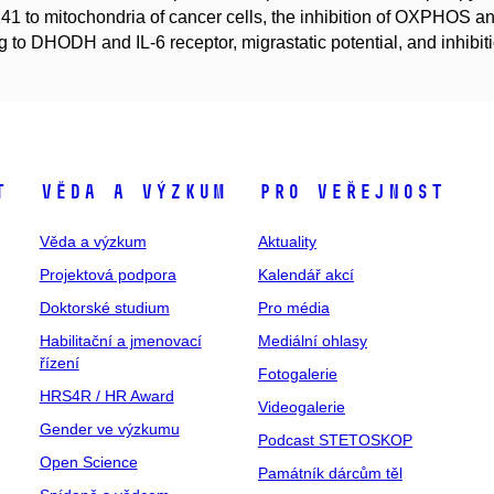
1 to mitochondria of cancer cells, the inhibition of OXPHOS an
g to DHODH and IL-6 receptor, migrastatic potential, and inhibiti
t
Věda a výzkum
Pro veřejnost
Věda a výzkum
Aktuality
Projektová podpora
Kalendář akcí
Doktorské studium
Pro média
Habilitační a jmenovací
Mediální ohlasy
řízení
Fotogalerie
HRS4R / HR Award
Videogalerie
Gender ve výzkumu
Podcast STETOSKOP
Open Science
Památník dárcům těl