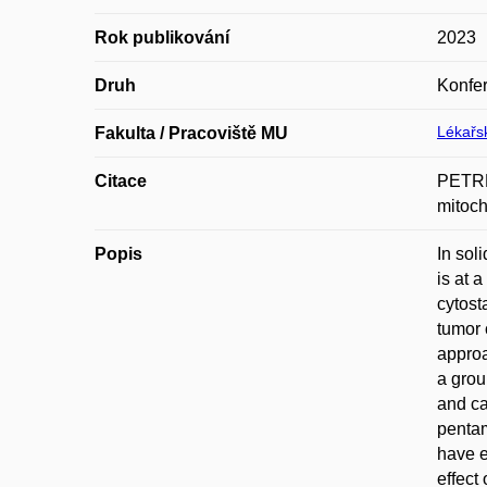
Rok publikování
2023
Druh
Konfer
Lékařsk
Fakulta / Pracoviště MU
Citace
PETRL
mitoch
Popis
In sol
is at 
cytost
tumor 
approa
a grou
and ca
pentam
have e
effect