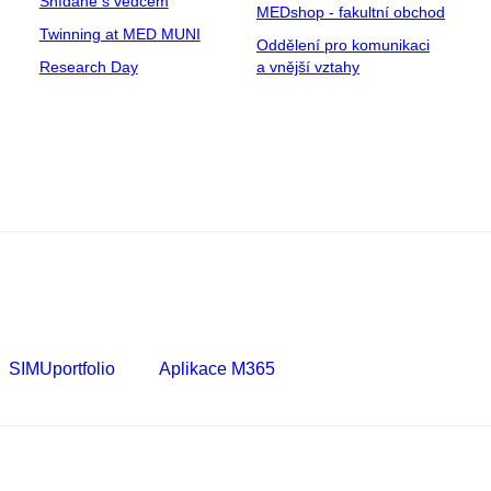
Snídaně s vědcem
MEDshop - fakultní obchod
Twinning at MED MUNI
Oddělení pro komunikaci
Research Day
a vnější vztahy
SIMUportfolio
Aplikace M365