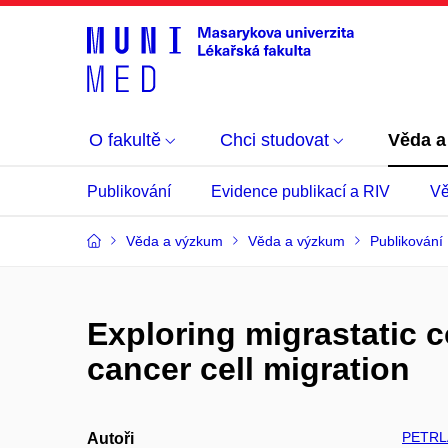
O fakultě
Chci studovat
Věda a
Publikování
Evidence publikací a RIV
Vě
Věda a výzkum
Věda a výzkum
Publikování
Exploring migrastatic 
cancer cell migration
PETRL
Autoři