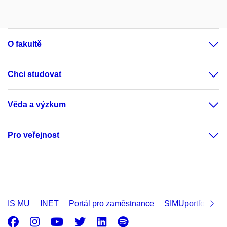
O fakultě
Chci studovat
Věda a výzkum
Pro veřejnost
IS MU
INET
Portál pro zaměstnance
SIMUportfolio
Facebook
Instagram
Youtube
Twitter
LinkedIn
Spotify