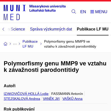
EN
Open Science
Správa výzkumných dat
Publikace LF MU
Publikace
Polymorfismy genu MMP9 ve
LF MU
vztahu k závažnosti parodontitidy
Polymorfismy genu MMP9 ve vztahu
k závažnosti parodontitidy
Autoři
IZAKOVIČOVÁ HOLLÁ Lydie
FASSMANN Antonín
STEJSKALOVÁ Andrea
VANĚK Jiří
VAŠKŮ Anna
Rok publikování