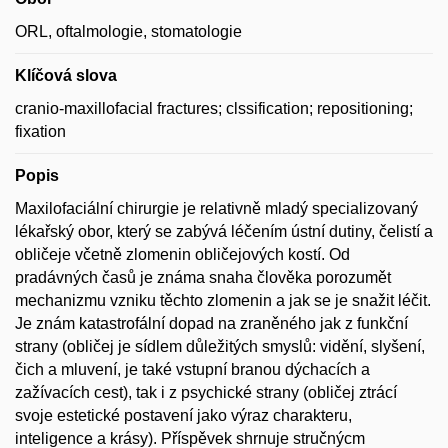
ORL, oftalmologie, stomatologie
Klíčová slova
cranio-maxillofacial fractures; clssification; repositioning;
fixation
Popis
Maxilofaciální chirurgie je relativně mladý specializovaný
lékařský obor, který se zabývá léčením ústní dutiny, čelistí a
obličeje včetně zlomenin obličejových kostí. Od
pradávných časů je známa snaha člověka porozumět
mechanizmu vzniku těchto zlomenin a jak se je snažit léčit.
Je znám katastrofální dopad na zraněného jak z funkční
strany (obličej je sídlem důležitých smyslů: vidění, slyšení,
čich a mluvení, je také vstupní branou dýchacích a
zažívacích cest), tak i z psychické strany (obličej ztrácí
svoje estetické postavení jako výraz charakteru,
inteligence a krásy). Příspěvek shrnuje stručnýcm