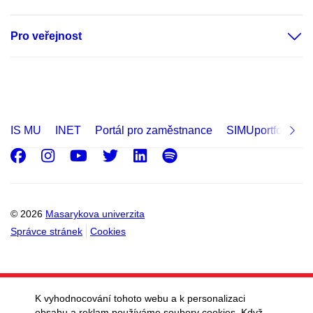
Pro veřejnost
IS MU
INET
Portál pro zaměstnance
SIMUportfolio
Facebook
Instagram
Youtube
Twitter
LinkedIn
Spotify
© 2026
Masarykova univerzita
Správce stránek
Cookies
K vyhodnocování tohoto webu a k personalizaci
obsahu a reklam používáme soubory cookies. Když