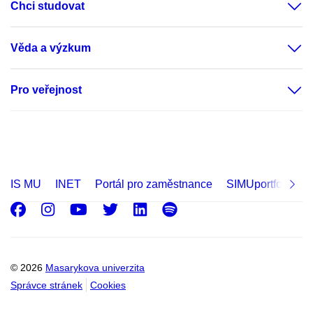
Chci studovat
Věda a výzkum
Pro veřejnost
IS MU
INET
Portál pro zaměstnance
SIMUportfolio
Facebook
Instagram
Youtube
Twitter
LinkedIn
Spotify
© 2026
Masarykova univerzita
Správce stránek
Cookies