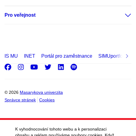
Pro veřejnost
IS MU
INET
Portál pro zaměstnance
SIMUportfolio
Facebook
Instagram
Youtube
Twitter
LinkedIn
Spotify
© 2026
Masarykova univerzita
Správce stránek
Cookies
K vyhodnocování tohoto webu a k personalizaci
obsahu a reklam používáme soubory cookies. Když