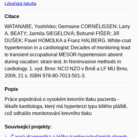
Lékařská fakulta
Citace
WATANABE, Yoshihiko; Germaine CORNÉLISSEN; Larry
A. BEATY; Jarmila SIEGELOVÁ; Bohumil FIŠER; Jiří
DUŠEK; Pavel HOMOLKA a Franz HALBERG. White-coat
hypertension in a cardiologist: Decades of monitoring lead
to transient occupational MESOR-hypertension absent
during vacation: strain test. In Noninvasive methods in
cardiology. 1. vyd. Brno: NCO NZO v Brně a LF MU Brno,
2009, 21 s. ISBN 978-80-7013-501-3.
Popis
Práce pojednává o vysokém krevním tlaku pacienta -
lékaře kardiologa, který má hypertenzi typu bílého pláště,
což odhalilo monitorování krevního tlaku
Související projekty:
Časná diagnostika a léčba kardiovaskulárních chorob