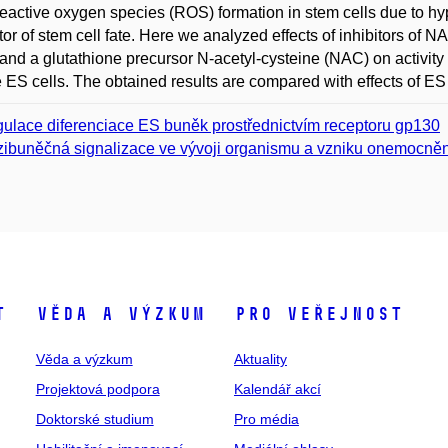
eactive oxygen species (ROS) formation in stem cells due to hy
tor of stem cell fate. Here we analyzed effects of inhibitors 
 and a glutathione precursor N-acetyl-cysteine (NAC) on activi
ES cells. The obtained results are compared with effects of ES c
ulace diferenciace ES buněk prostřednictvím receptoru gp130
ibuněčná signalizace ve vývoji organismu a vzniku onemocněn
t
Věda a výzkum
Pro veřejnost
Věda a výzkum
Aktuality
Projektová podpora
Kalendář akcí
Doktorské studium
Pro média