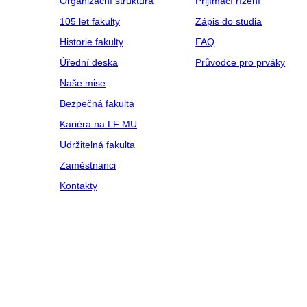
Organizační struktura
Přijímací řízení
105 let fakulty
Zápis do studia
Historie fakulty
FAQ
Úřední deska
Průvodce pro prváky
Naše mise
Bezpečná fakulta
Kariéra na LF MU
Udržitelná fakulta
Zaměstnanci
Kontakty