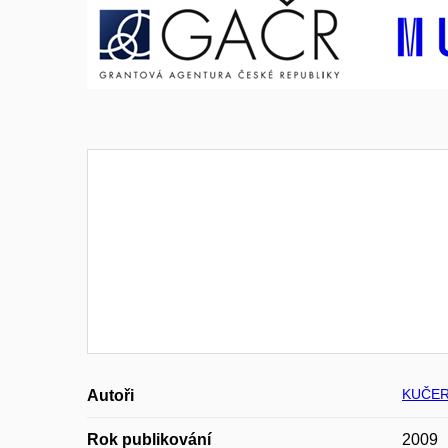
KUČER
Autoři
Rok publikování
2009