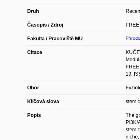
Druh
Recen
Časopis / Zdroj
FREE
Přírod
Fakulta / Pracoviště MU
Citace
KUČER
Modula
FREE 
19. I
Obor
Fyziol
Klíčová slova
stem c
Popis
The gp
PI3K/A
stem c
niche,