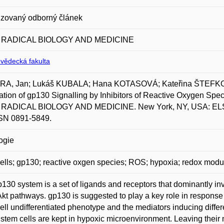
zovaný odborný článek
 RADICAL BIOLOGY AND MEDICINE
ovědecká fakulta
A, Jan; Lukáš KUBALA; Hana KOTASOVÁ; Kateřina ŠTEFKO
tion of gp130 Signalling by Inhibitors of Reactive Oxygen Sp
RADICAL BIOLOGY AND MEDICINE. New York, NY, USA: ELSEVI
SSN 0891-5849.
ogie
ells; gp130; reactive oxgen species; ROS; hypoxia; redox modul
130 system is a set of ligands and receptors that dominantly inv
kt pathways. gp130 is suggested to play a key role in response o
ell undifferentiated phenotype and the mediators inducing differe
 stem cells are kept in hypoxic microenvironment. Leaving their