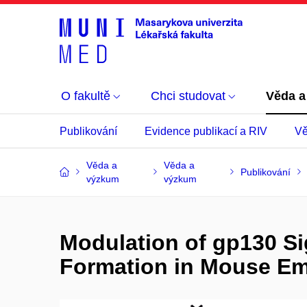
O fakultě
Chci studovat
Věda a
Publikování
Evidence publikací a RIV
Vě
Věda a
Věda a
Publikování
výzkum
výzkum
Modulation of gp130 Si
Formation in Mouse Em