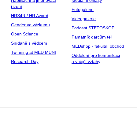
Habilitační a jmenovací
Mediální ohlasy
řízení
Fotogalerie
HRS4R / HR Award
Videogalerie
Gender ve výzkumu
Podcast STETOSKOP
Open Science
Památník dárcům těl
Snídaně s vědcem
MEDshop - fakultní obchod
Twinning at MED MUNI
Oddělení pro komunikaci
Research Day
a vnější vztahy