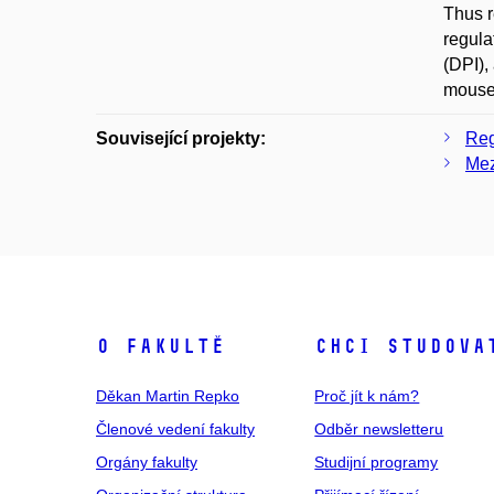
Thus r
regula
(DPI),
mouse 
Související projekty:
Reg
Mez
O fakultě
Chci studova
Děkan Martin Repko
Proč jít k nám?
Členové vedení fakulty
Odběr newsletteru
Orgány fakulty
Studijní programy