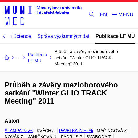
EN
Open Science
Správa výzkumných dat
Publikace LF MU
Průběh a závěry mezioborového
Publikace
setkání "Winter GLIO TRACK
LF MU
Meeting" 2011
Průběh a závěry mezioborového
setkání "Winter GLIO TRACK
Meeting" 2011
Autoři
ŠLAMPA Pavel
KVĚCH J.
PAVELKA Zdeněk
MAČINGOVÁ Z.
NOVÁK Z.
JANÍČKOVÁ N.
FADRUS P.
SVOBODA T.