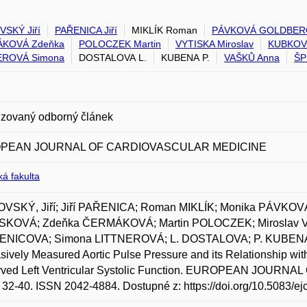
SKÝ Jiří
PAŘENICA Jiří
MIKLÍK Roman
PÁVKOVÁ GOLDBER
KOVÁ Zdeňka
POLOCZEK Martin
VYTISKA Miroslav
KUBKOV
EROVÁ Simona
DOSTALOVA L.
KUBENA P.
VAŠKŮ Anna
ŠP
zovaný odborný článek
PEAN JOURNAL OF CARDIOVASCULAR MEDICINE
á fakulta
VSKÝ, Jiří; Jiří PAŘENICA; Roman MIKLÍK; Monika PÁVKO
KOVÁ; Zdeňka ČERMÁKOVÁ; Martin POLOCZEK; Miroslav V
RENICOVA; Simona LITTNEROVÁ; L. DOSTALOVA; P. KUBENA;
asively Measured Aortic Pulse Pressure and its Relationship with
rved Left Ventricular Systolic Function. EUROPEAN JOURN
s. 32-40. ISSN 2042-4884. Dostupné z: https://doi.org/10.5083/