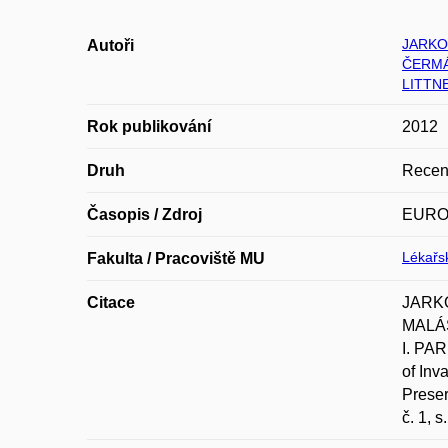
JARKOV
Autoři
ČERMÁ
LITTN
Rok publikování
2012
Druh
Recen
Časopis / Zdroj
EURO
Lékařsk
Fakulta / Pracoviště MU
Citace
JARKO
MALÁS
I. PA
of Inv
Prese
č. 1, 