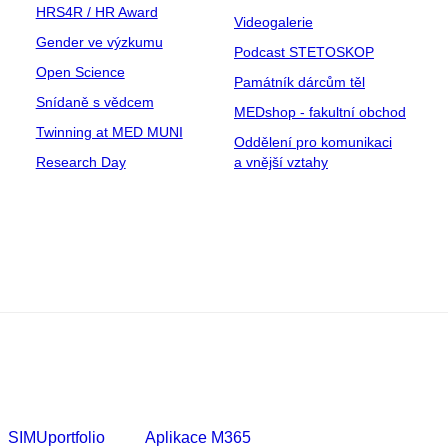
HRS4R / HR Award
Videogalerie
Gender ve výzkumu
Podcast STETOSKOP
Open Science
Památník dárcům těl
Snídaně s vědcem
MEDshop - fakultní obchod
Twinning at MED MUNI
Oddělení pro komunikaci
Research Day
a vnější vztahy
SIMUportfolio
Aplikace M365