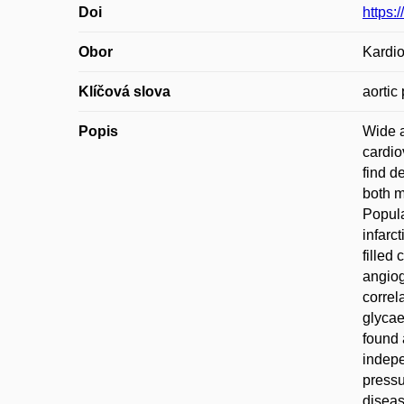
Doi
https:
Obor
Kardio
Klíčová slova
aortic
Popis
Wide a
cardio
find d
both m
Popula
infarc
filled
angiog
correl
glycae
found 
indepe
pressu
diseas