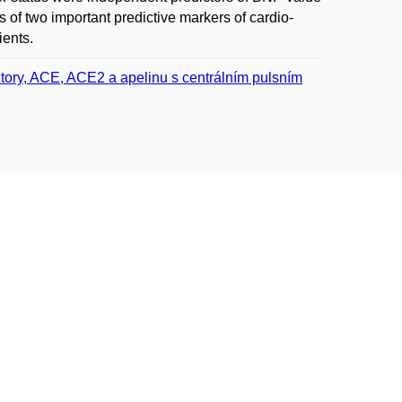
of two important predictive markers of cardio-
ients.
itory, ACE, ACE2 a apelinu s centrálním pulsním