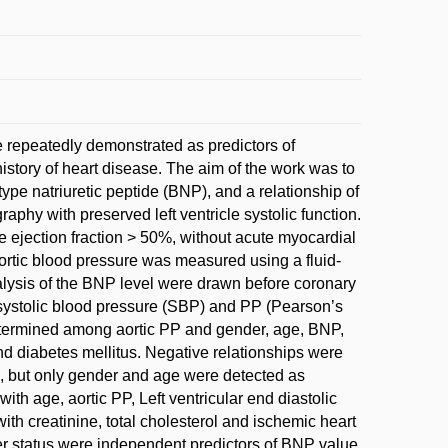
e repeatedly demonstrated as predictors of
history of heart disease. The aim of the work was to
ype natriuretic peptide (BNP), and a relationship of
phy with preserved left ventricle systolic function.
le ejection fraction > 50%, without acute myocardial
-aortic blood pressure was measured using a fluid-
nalysis of the BNP level were drawn before coronary
 systolic blood pressure (SBP) and PP (Pearson’s
 determined among aortic PP and gender, age, BNP,
nd diabetes mellitus. Negative relationships were
, but only gender and age were detected as
ith age, aortic PP, Left ventricular end diastolic
th creatinine, total cholesterol and ischemic heart
er status were independent predictors of BNP value