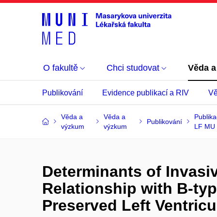
O fakultě
Chci studovat
Věda a
Publikování
Evidence publikací a RIV
Vě
Věda a
Věda a
Publik
Publikování
výzkum
výzkum
LF MU
Determinants of Invasi
Relationship with B-typ
Preserved Left Ventricu