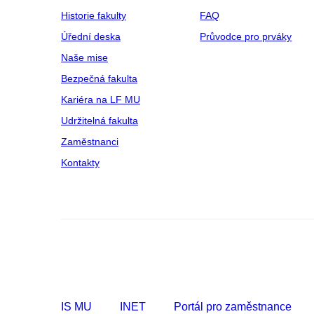
Historie fakulty
FAQ
Úřední deska
Průvodce pro prváky
Naše mise
Bezpečná fakulta
Kariéra na LF MU
Udržitelná fakulta
Zaměstnanci
Kontakty
IS MU
INET
Portál pro zaměstnance