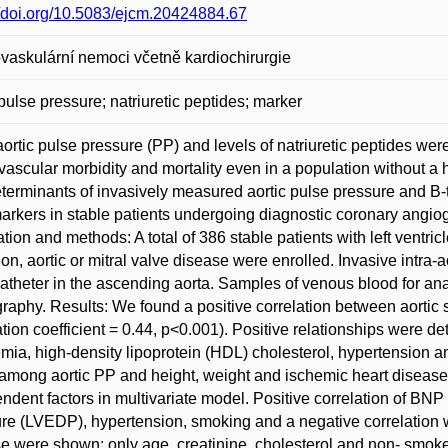
//doi.org/10.5083/ejcm.20424884.67
vaskulární nemoci včetně kardiochirurgie
 pulse pressure; natriuretic peptides; marker
ortic pulse pressure (PP) and levels of natriuretic peptides wer
vascular morbidity and mortality even in a population without a 
eterminants of invasively measured aortic pulse pressure and B-t
arkers in stable patients undergoing diagnostic coronary angiogra
tion and methods: A total of 386 stable patients with left ventric
tion, aortic or mitral valve disease were enrolled. Invasive intra
 catheter in the ascending aorta. Samples of venous blood for a
raphy. Results: We found a positive correlation between aortic
ation coefficient = 0.44, p<0.001). Positive relationships were
mia, high-density lipoprotein (HDL) cholesterol, hypertension a
among aortic PP and height, weight and ischemic heart disease
ndent factors in multivariate model. Positive correlation of BNP w
re (LVEDP), hypertension, smoking and a negative correlation wi
e were shown; only age, creatinine, cholesterol and non- smok