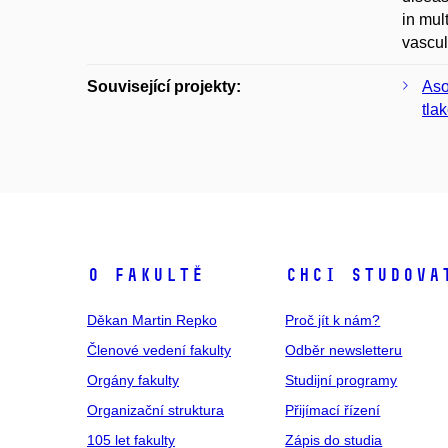
in mul
vascul
Související projekty:
Aso
tla
O fakultě
Chci studova
Děkan Martin Repko
Proč jít k nám?
Členové vedení fakulty
Odběr newsletteru
Orgány fakulty
Studijní programy
Organizační struktura
Přijímací řízení
105 let fakulty
Zápis do studia