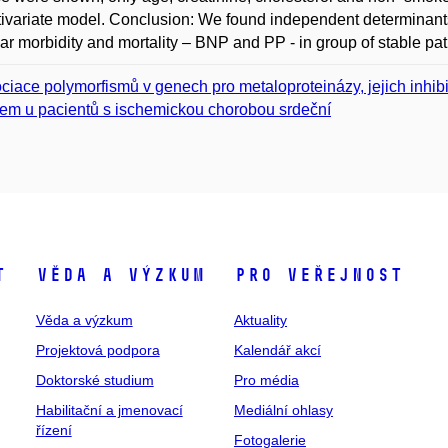
tivariate model. Conclusion: We found independent determinants 
ar morbidity and mortality – BNP and PP - in group of stable pat
ciace polymorfismů v genech pro metaloproteinázy, jejich inhib
kem u pacientů s ischemickou chorobou srdeční
t
Věda a výzkum
Pro veřejnost
Věda a výzkum
Aktuality
Projektová podpora
Kalendář akcí
Doktorské studium
Pro média
Habilitační a jmenovací
Mediální ohlasy
řízení
Fotogalerie