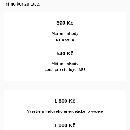
mimo konzultace.
590 Kč
Měření InBody
plná cena
540 Kč
Měření InBody
cena pro studující MU
1 800 Kč
Vyšetření klidového energetického výdeje
1 000 Kč