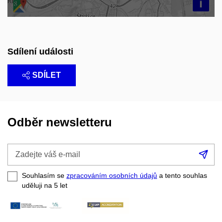
i
Sdílení události
SDÍLET
Odběr newsletteru
Zadejte
Při
váš
se
e-
Souhlasím se
zpracováním osobních údajů
a tento souhlas
mail
uděluji na 5
let