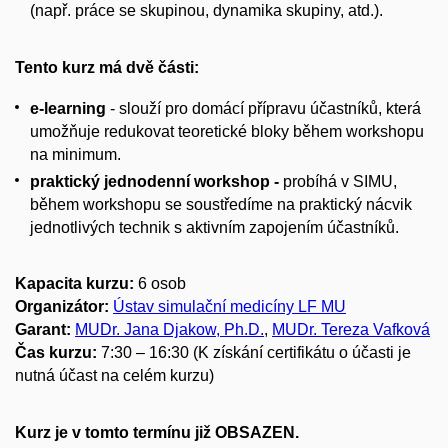
(např. práce se skupinou, dynamika skupiny, atd.).
Tento kurz má dvě části:
e-learning
- slouží pro domácí přípravu účastníků, která
umožňuje redukovat teoretické bloky během workshopu
na minimum.
praktický jednodenní workshop -
probíhá v SIMU,
během workshopu se soustředíme na praktický nácvik
jednotlivých technik s aktivním zapojením účastníků.
Kapacita kurzu:
6 osob
Organizátor:
Ústav simulační medicíny LF MU
Garant:
MUDr. Jana Djakow, Ph.D.
,
MUDr. Tereza Vafková
Čas kurzu:
7:30 – 16:30
(K získání certifikátu o účasti je
nutná účast na celém kurzu)
Kurz je v tomto termínu již OBSAZEN.