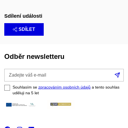
Sdílení události
SDÍLET
Odběr newsletteru
Zadejte
Při
váš
se
e-
Souhlasím se
zpracováním osobních údajů
a tento souhlas
mail
uděluji na 5
let