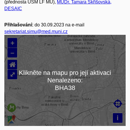
(přednosta ÚSM LF MU),
MUDr. Tamara Skříšovská,
DESAIC
Přihlašování:
do 30.09.2023 na e-mail
sekretariat.simu@med.muni.cz
+
–
⌂
Klikněte na mapu pro její aktivaci
⤢
Nenalezeno:
Načítám mapu…
BHA38

i