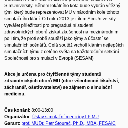
SimUniversity. Během lokálního kola bude vybrán vítězný
tým, který bude reprezentovat MU v národním kole tohoto
simulačního klání. Od roku 2013 je cílem SimUniversity
vytvářet příležitosti pro pregraduální studenti
zdravotnických oborů získat zkušenost na mezinárodním
poli tím, že proti sobě soutěží jako týmy a účastní se
simulačních scénářů. Celá soutěž vrcholí kláním nejlepších
simulačních týmu z celého světa na každoročním setkání
Společnosti pro simulaci v Evropě (SESAM).
Akce je určena pro čtyřčlenné týmy
studentů
zdravotnických oborů MU (obor všeobecné lékařství,
záchranář, ošetřovatelství) se zájmem o simulační
medicínu.
Čas konání:
8:00-13:00
Organizátor:
Ústav simulační medicíny LF MU
Garant:
prof. MUDr. Petr Štourač, Ph.D., MBA, FESAIC