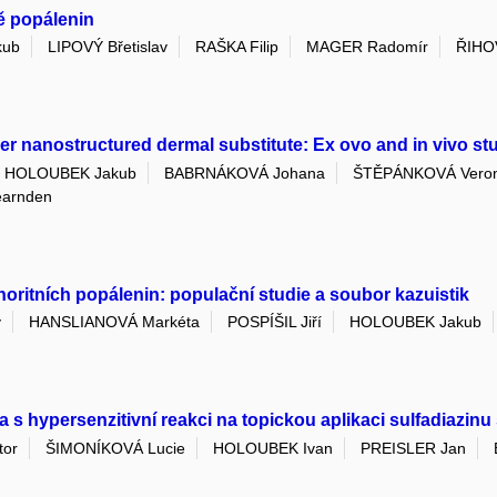
bě popálenin
kub
LIPOVÝ Břetislav
RAŠKA Filip
MAGER Radomír
ŘIHO
r nanostructured dermal substitute: Ex ovo and in vivo st
HOLOUBEK Jakub
BABRNÁKOVÁ Johana
ŠTĚPÁNKOVÁ Veron
arnden
noritních popálenin: populační studie a soubor kazuistik
v
HANSLIANOVÁ Markéta
POSPÍŠIL Jiří
HOLOUBEK Jakub
 s hypersenzitivní reakci na topickou aplikaci sulfadiazinu 
tor
ŠIMONÍKOVÁ Lucie
HOLOUBEK Ivan
PREISLER Jan