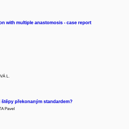
ion with multiple anastomosis - case report
VÁ L.
mi štěpy překonaným standardem?
A Pavel