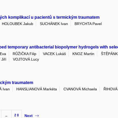
ických komplikací u pacientů s termickým traumatem
HOLOUBEK Jakub
SUCHÁNEK Ivan
BRYCHTA Pavel
loped temporary antibacterial biopolymer hydrogels with sel
Eva
RŮŽIČKA Filip
VACEK Lukáš
KNOZ Martin
ŠTĚPÁNKO
Jiří
VOJTOVÁ Lucy
mickým traumatem
 Ivan
HANSLIANOVÁ Markéta
CVANOVÁ Michaela
ŘIHOVÁ
…
20
Next