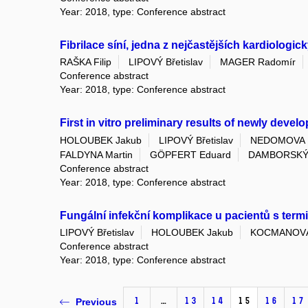
Year: 2018, type: Conference abstract
Fibrilace síní, jedna z nejčastějších kardiolog
RAŠKA Filip
LIPOVÝ Břetislav
MAGER Radomír
Conference abstract
Year: 2018, type: Conference abstract
First in vitro preliminary results of newly deve
HOLOUBEK Jakub
LIPOVÝ Břetislav
NEDOMOVA 
FALDYNA Martin
GÖPFERT Eduard
DAMBORSKÝ 
Conference abstract
Year: 2018, type: Conference abstract
Fungální infekční komplikace u pacientů s ter
LIPOVÝ Břetislav
HOLOUBEK Jakub
KOCMANOVÁ
Conference abstract
Year: 2018, type: Conference abstract
1
…
13
14
15
16
17
Previous