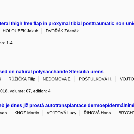
eral thigh free flap in proxymal tibial posttraumatic non-un
HOLOUBEK Jakub
DVOŘÁK Zdeněk
on: 1-4
ased on natural polysaccharide Sterculia urens
š
RŮŽIČKA Filip
NEDOMOVA E.
POŠTULKOVÁ H.
VOJTO
2018, volume: 67, edition: 4
aneb je dnes již prostá autotransplantace dermoepidermální
van
KNOZ Martin
VOJTOVÁ Lucy
ŘIHOVÁ Hana
BRYCHT