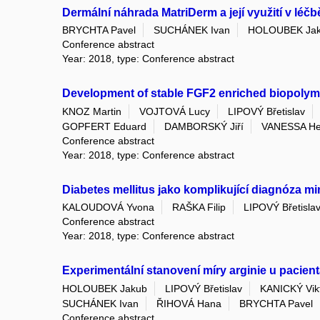
Dermální náhrada MatriDerm a její využití v léč
BRYCHTA Pavel
SUCHÁNEK Ivan
HOLOUBEK Ja
Conference abstract
Year: 2018, type: Conference abstract
Development of stable FGF2 enriched biopolyme
KNOZ Martin
VOJTOVÁ Lucy
LIPOVÝ Břetislav
GOPFERT Eduard
DAMBORSKÝ Jiří
VANESSA He
Conference abstract
Year: 2018, type: Conference abstract
Diabetes mellitus jako komplikující diagnóza mi
KALOUDOVÁ Yvona
RAŠKA Filip
LIPOVÝ Břetisla
Conference abstract
Year: 2018, type: Conference abstract
Experimentální stanovení míry arginie u pacienta
HOLOUBEK Jakub
LIPOVÝ Břetislav
KANICKÝ Vik
SUCHÁNEK Ivan
ŘIHOVÁ Hana
BRYCHTA Pavel
Conference abstract