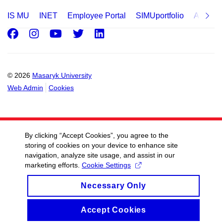
IS MU
INET
Employee Portal
SIMUportfolio
Applica
Facebook
Instagram
Youtube
Twitter
LinkedIn
© 2026
Masaryk University
Web Admin
Cookies
By clicking “Accept Cookies”, you agree to the
storing of cookies on your device to enhance site
navigation, analyze site usage, and assist in our
marketing efforts.
Cookie Settings
Necessary Only
Accept Cookies