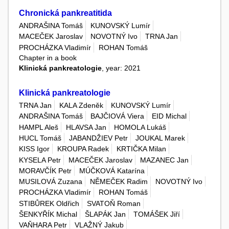
Chronická pankreatitida
ANDRAŠINA Tomáš
KUNOVSKÝ Lumír
MACEČEK Jaroslav
NOVOTNÝ Ivo
TRNA Jan
PROCHÁZKA Vladimír
ROHAN Tomáš
Chapter in a book
Klinická pankreatologie
, year: 2021
Klinická pankreatologie
TRNA Jan
KALA Zdeněk
KUNOVSKÝ Lumír
ANDRAŠINA Tomáš
BAJČIOVÁ Viera
EID Michal
HAMPL Aleš
HLAVSA Jan
HOMOLA Lukáš
HUCL Tomáš
JABANDŽIEV Petr
JOUKAL Marek
KISS Igor
KROUPA Radek
KRTIČKA Milan
KYSELA Petr
MACEČEK Jaroslav
MAZANEC Jan
MORAVČÍK Petr
MÚČKOVÁ Katarína
MUSILOVÁ Zuzana
NĚMEČEK Radim
NOVOTNÝ Ivo
PROCHÁZKA Vladimír
ROHAN Tomáš
STIBŮREK Oldřich
SVATOŇ Roman
ŠENKYŘÍK Michal
ŠLAPÁK Jan
TOMÁŠEK Jiří
VAŇHARA Petr
VLAŽNÝ Jakub