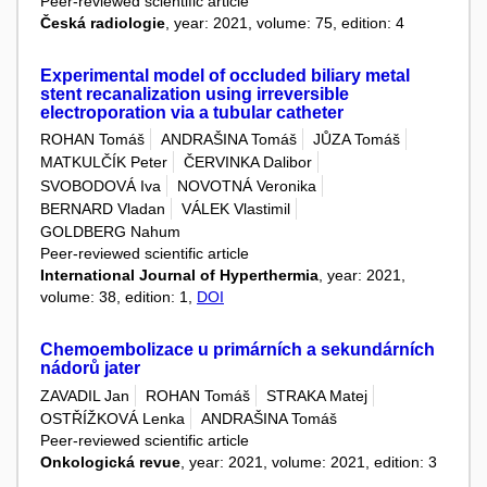
Peer-reviewed scientific article
Česká radiologie
, year: 2021, volume: 75, edition: 4
Experimental model of occluded biliary metal
stent recanalization using irreversible
electroporation via a tubular catheter
ROHAN Tomáš
ANDRAŠINA Tomáš
JŮZA Tomáš
MATKULČÍK Peter
ČERVINKA Dalibor
SVOBODOVÁ Iva
NOVOTNÁ Veronika
BERNARD Vladan
VÁLEK Vlastimil
GOLDBERG Nahum
Peer-reviewed scientific article
International Journal of Hyperthermia
, year: 2021,
volume: 38, edition: 1,
DOI
Chemoembolizace u primárních a sekundárních
nádorů jater
ZAVADIL Jan
ROHAN Tomáš
STRAKA Matej
OSTŘÍŽKOVÁ Lenka
ANDRAŠINA Tomáš
Peer-reviewed scientific article
Onkologická revue
, year: 2021, volume: 2021, edition: 3