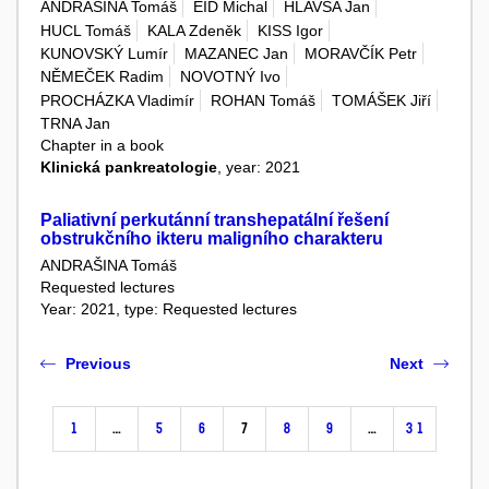
ANDRAŠINA Tomáš
EID Michal
HLAVSA Jan
HUCL Tomáš
KALA Zdeněk
KISS Igor
KUNOVSKÝ Lumír
MAZANEC Jan
MORAVČÍK Petr
NĚMEČEK Radim
NOVOTNÝ Ivo
PROCHÁZKA Vladimír
ROHAN Tomáš
TOMÁŠEK Jiří
TRNA Jan
Chapter in a book
Klinická pankreatologie
, year: 2021
Paliativní perkutánní transhepatální řešení
obstrukčního ikteru maligního charakteru
ANDRAŠINA Tomáš
Requested lectures
Year: 2021, type: Requested lectures
Previous
Next
1
…
5
6
7
8
9
…
31