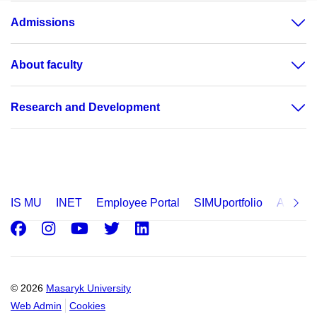
Admissions
About faculty
Research and Development
IS MU
INET
Employee Portal
SIMUportfolio
Applica
Facebook
Instagram
Youtube
Twitter
LinkedIn
© 2026
Masaryk University
Web Admin
Cookies