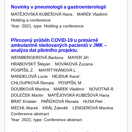
Novinky v pneumologii a gastroenterologii
MATĚJOVSKÁ KUBEŠOVÁ Hana
MAREK Vladimír
Holding a conference
Year: 2021, type: Holding a conference
Přirozený průběh COVID-19 u primárně
ambulantně sledovaných pacientů v JMK –
analýza dat pilotního projektu.
WEINBERGEROVÁ Barbora
MAYER Jiří
HRABOVSKÝ Štěpán
NOVÁKOVÁ Zuzana
POSPÍŠIL Z.
MAYRTYKÁNOVÁ L.
MANDELOVÁ Lucie
HEJDUK Karel
CHLOUPKOVÁ Renata
POSPÍŠIL M.
DOUBKOVÁ Martina
MAREK Vladimír
NOVOTNÁ R.
DOLEČEK Martin
MATĚJOVSKÁ KUBEŠOVÁ Hana
BRAT Kristián
PAŘÍZKOVÁ Renata
HUSA Petr
MECHL Marek
KRÁL Zdeněk
LENGEROVÁ Martina
Conference abstract
Year: 2021, type: Conference abstract