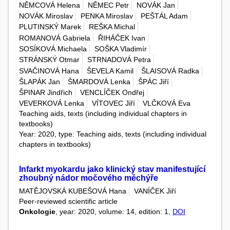
NĚMCOVÁ Helena
NĚMEC Petr
NOVÁK Jan
NOVÁK Miroslav
PENKA Miroslav
PEŠTÁL Adam
PLUTINSKÝ Marek
REŠKA Michal
ROMANOVÁ Gabriela
ŘIHÁČEK Ivan
SOSÍKOVÁ Michaela
SOŠKA Vladimír
STRÁNSKÝ Otmar
STRNADOVÁ Petra
SVAČINOVÁ Hana
ŠEVELA Kamil
ŠLAISOVÁ Radka
ŠLAPÁK Jan
ŠMARDOVÁ Lenka
ŠPÁC Jiří
ŠPINAR Jindřich
VENCLÍČEK Ondřej
VEVERKOVÁ Lenka
VÍTOVEC Jiří
VLČKOVÁ Eva
Teaching aids, texts (including individual chapters in
textbooks)
Year: 2020, type: Teaching aids, texts (including individual
chapters in textbooks)
Infarkt myokardu jako klinický stav manifestující
zhoubný nádor močového měchýře
MATĚJOVSKÁ KUBEŠOVÁ Hana
VANÍČEK Jiří
Peer-reviewed scientific article
Onkologie
, year: 2020, volume: 14, edition: 1,
DOI