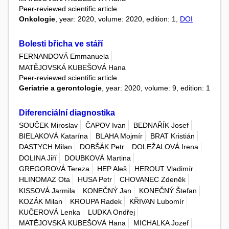
Peer-reviewed scientific article
Onkologie
, year: 2020, volume: 2020, edition: 1,
DOI
Bolesti břicha ve stáří
FERNANDOVÁ Emmanuela
MATĚJOVSKÁ KUBEŠOVÁ Hana
Peer-reviewed scientific article
Geriatrie a gerontologie
, year: 2020, volume: 9, edition: 1
Diferenciální diagnostika
SOUČEK Miroslav
ČAPOV Ivan
BEDNAŘÍK Josef
BIELAKOVÁ Katarína
BLAHA Mojmír
BRAT Kristián
DASTYCH Milan
DOBŠÁK Petr
DOLEŽALOVÁ Irena
DOLINA Jiří
DOUBKOVÁ Martina
GREGOROVÁ Tereza
HEP Aleš
HEROUT Vladimír
HLINOMAZ Ota
HUSA Petr
CHOVANEC Zdeněk
KISSOVÁ Jarmila
KONEČNÝ Jan
KONEČNÝ Štefan
KOZÁK Milan
KROUPA Radek
KŘIVAN Lubomír
KUČEROVÁ Lenka
LUDKA Ondřej
MATĚJOVSKÁ KUBEŠOVÁ Hana
MICHALKA Jozef