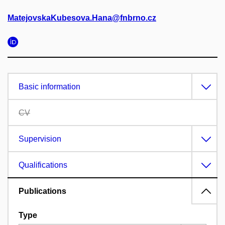
MatejovskaKubesova.Hana@fnbrno.cz
Basic information
CV
Supervision
Qualifications
Publications
Type