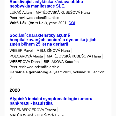
Recidivující asfyktická zástava oběhu -
neobvyklá manifestace SLE.
LUKÁČ Adam
MATĚJOVSKÁ KUBEŠOVÁ Hana
Peer-reviewed scientific article
Vnitř. Lék. (Vnitr Lek)
, year: 2021,
DOI
Sociální charakteristiky akutně
hospitalizovaných seniorů a dynamika jejich
změn během 25 let na geriatrii
WEBER Pavel
MELUZÍNOVÁ Hana
POLCAROVÁ Vlasta
MATĚJOVSKÁ KUBEŠOVÁ Hana
WEBEROVÁ Dana
BIELAKOVÁ Katarína
Peer-reviewed scientific article
Geriatrie a gerontologie
, year: 2021, volume: 10, edition:
3
2020
Atypická inciální symptomatologie tumoru
pankreatu - kazuistika
EFFENBERGEROVÁ Tereza
MATĚJOVSKÁ KUBEŠOVÁ Hana