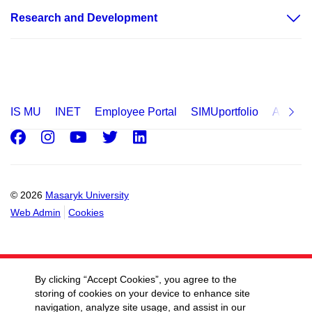
Research and Development
IS MU
INET
Employee Portal
SIMUportfolio
Applica
Facebook
Instagram
Youtube
Twitter
LinkedIn
© 2026
Masaryk University
Web Admin
Cookies
By clicking “Accept Cookies”, you agree to the
storing of cookies on your device to enhance site
navigation, analyze site usage, and assist in our