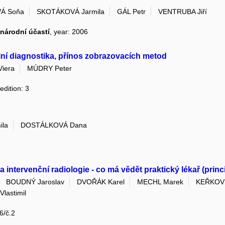
Á Soňa
SKOTÁKOVÁ Jarmila
GÁL Petr
VENTRUBA Jiří
národní účastí
, year: 2006
ální diagnostika, přínos zobrazovacích metod
iera
MÚDRY Peter
edition: 3
ila
DOSTÁLKOVÁ Dana
tervenční radiologie - co má vědět praktický lékař (princip
BOUDNÝ Jaroslav
DVOŘÁK Karel
MECHL Marek
KEŘKOVS
lastimil
6/č.2