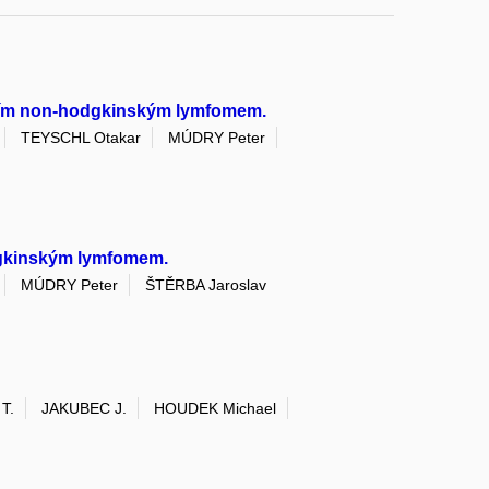
lním non-hodgkinským lymfomem.
TEYSCHL Otakar
MÚDRY Peter
dgkinským lymfomem.
MÚDRY Peter
ŠTĚRBA Jaroslav
T.
JAKUBEC J.
HOUDEK Michael