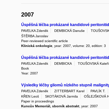
2007
Úspěšná léčba prokázané kandidové peritoniti
PAVELKA Zdeněk
DEMBICKÁ Danuše
TOUŠOVSKÁ
ŠTĚRBA Jaroslav
Peer-reviewed scientific article
Klinická onkologie
, year: 2007, volume: 20, edition: 3
Úspěšná léčba prokázané kandidové peritoniti
PAVELKA Zdeněk
DEMBICKA
TOUŠOVSKÁ Kateři
Book
Year: 2007
Výsledky léčby gliomů nízkého stupně malignit
PAVELKA Zdeněk
ZITTERBART Karel
PAVLÍK T.
KŘEN Leoš
SKOTÁKOVÁ Jarmila
OŠLEJŠKOVÁ 
Paper in proceedings
Kuncův Memoriál, sborník abstrakt
, year: 2007