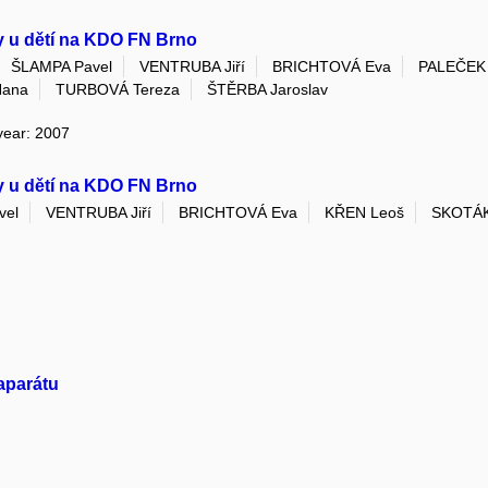
y u dětí na KDO FN Brno
ŠLAMPA Pavel
VENTRUBA Jiří
BRICHTOVÁ Eva
PALEČEK 
Hana
TURBOVÁ Tereza
ŠTĚRBA Jaroslav
 year: 2007
y u dětí na KDO FN Brno
vel
VENTRUBA Jiří
BRICHTOVÁ Eva
KŘEN Leoš
SKOTÁK
aparátu