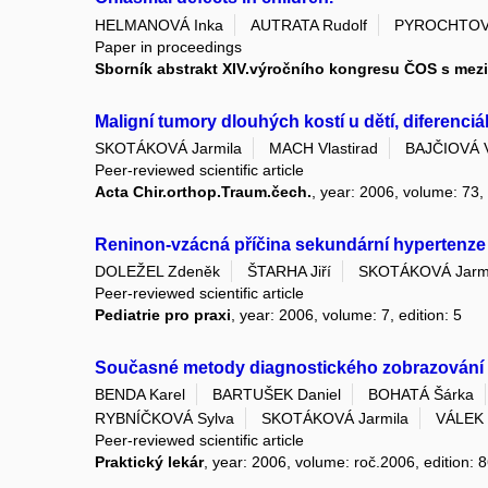
HELMANOVÁ Inka
AUTRATA Rudolf
PYROCHTOV
Paper in proceedings
Sborník abstrakt XIV.výročního kongresu ČOS s mezi
Maligní tumory dlouhých kostí u dětí, diferenci
SKOTÁKOVÁ Jarmila
MACH Vlastirad
BAJČIOVÁ V
Peer-reviewed scientific article
Acta Chir.orthop.Traum.čech.
, year: 2006, volume: 73, 
Reninon-vzácná příčina sekundární hypertenze
DOLEŽEL Zdeněk
ŠTARHA Jiří
SKOTÁKOVÁ Jarm
Peer-reviewed scientific article
Pediatrie pro praxi
, year: 2006, volume: 7, edition: 5
Současné metody diagnostického zobrazování a in
BENDA Karel
BARTUŠEK Daniel
BOHATÁ Šárka
RYBNÍČKOVÁ Sylva
SKOTÁKOVÁ Jarmila
VÁLEK V
Peer-reviewed scientific article
Praktický lekár
, year: 2006, volume: roč.2006, edition: 8