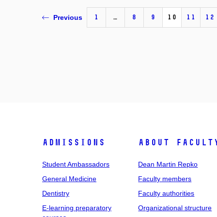
1
…
8
9
10
11
12
Previous
Admissions
About facult
Student Ambassadors
Dean Martin Repko
General Medicine
Faculty members
Dentistry
Faculty authorities
E-learning preparatory
Organizational structure