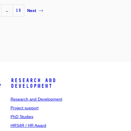
…
15
Next
Research and
y
Development
Research and Development
Project support
PhD Studies
HRS4R / HR Award