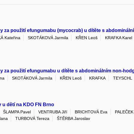
dy za použití efungumabu (mycocrab) u dítěte s abdominá
 Kateřina
SKOTÁKOVÁ Jarmila
KŘEN Leoš
KRAFKA Karel
dy za použití efungumabu u dítěte s abdominálním non-ho
na
SKOTÁKOVÁ Jarmila
KŘEN Leoš
KRAFKA
TEYSCHL
y u dětí na KDO FN Brno
ŠLAMPA Pavel
VENTRUBA Jiří
BRICHTOVÁ Eva
PALEČEK 
Hana
TURBOVÁ Tereza
ŠTĚRBA Jaroslav