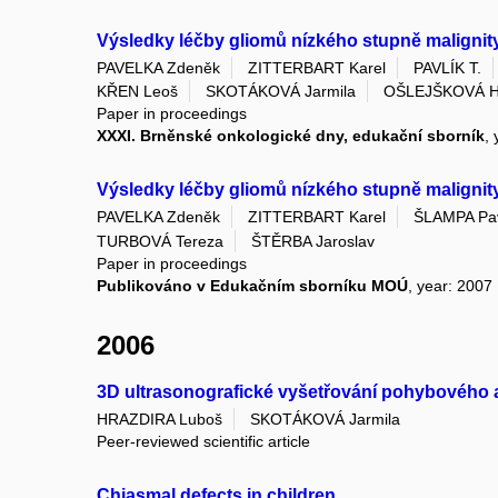
Výsledky léčby gliomů nízkého stupně malignit
PAVELKA Zdeněk
ZITTERBART Karel
PAVLÍK T.
KŘEN Leoš
SKOTÁKOVÁ Jarmila
OŠLEJŠKOVÁ 
Paper in proceedings
XXXI. Brněnské onkologické dny, edukační sborník
,
Výsledky léčby gliomů nízkého stupně malignit
PAVELKA Zdeněk
ZITTERBART Karel
ŠLAMPA Pa
TURBOVÁ Tereza
ŠTĚRBA Jaroslav
Paper in proceedings
Publikováno v Edukačním sborníku MOÚ
, year: 2007
2006
3D ultrasonografické vyšetřování pohybového 
HRAZDIRA Luboš
SKOTÁKOVÁ Jarmila
Peer-reviewed scientific article
Chiasmal defects in children.