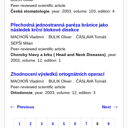
Peer-reviewed scientific article
Česká stomatologie
, year: 2003, volume: 103, edition: 4
Přechodná jednostranná paréza bránice jako
následek krční blokové disekce
MACHOŇ Vladimír
BULIK Oliver
ČÁSLAVA Tomáš
SEPŠI Milan
Peer-reviewed scientific article
Choroby hlavy a krku ( Head and Neck Diseases)
, year:
2003, volume: 12, edition: 1
Zhodnocení výsledků ortognátních operací
MACHOŇ Vladimír
BULIK Oliver
ČÁSLAVA Tomáš
Peer-reviewed scientific article
Ortodoncie
, year: 2003, volume: 12, edition: 3
Previous
Next
1
2
3
4
5
6
7
8
9