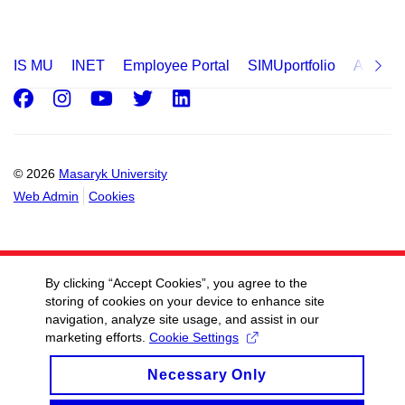
IS MU
INET
Employee Portal
SIMUportfolio
Applica
Facebook
Instagram
Youtube
Twitter
LinkedIn
© 2026
Masaryk University
Web Admin
Cookies
By clicking “Accept Cookies”, you agree to the
storing of cookies on your device to enhance site
navigation, analyze site usage, and assist in our
marketing efforts.
Cookie Settings
Necessary Only