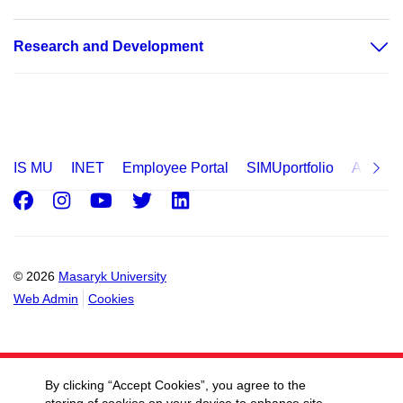
Research and Development
IS MU
INET
Employee Portal
SIMUportfolio
Applica
Facebook
Instagram
Youtube
Twitter
LinkedIn
© 2026
Masaryk University
Web Admin
Cookies
By clicking “Accept Cookies”, you agree to the