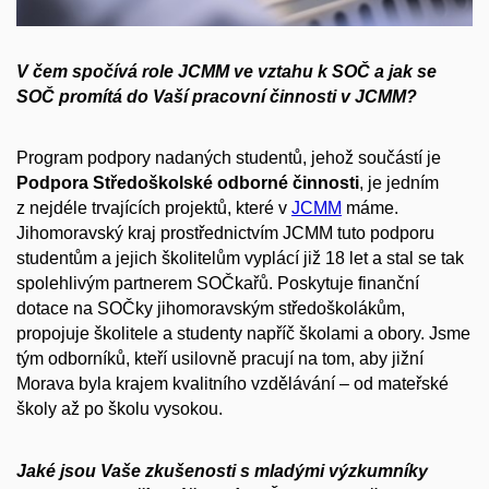
V čem spočívá role JCMM ve vztahu k SOČ a jak se
SOČ promítá do Vaší pracovní činnosti v JCMM?
Program podpory nadaných studentů, jehož součástí je
Podpora Středoškolské odborné činnosti
, je jedním
z nejdéle trvajících projektů, které v
JCMM
máme.
Jihomoravský kraj prostřednictvím JCMM tuto podporu
studentům a jejich školitelům vyplácí již 18 let a stal se tak
spolehlivým partnerem SOČkařů. Poskytuje finanční
dotace na SOČky jihomoravským středoškolákům,
propojuje školitele a studenty napříč školami a obory. Jsme
tým odborníků, kteří usilovně pracují na tom, aby jižní
Morava byla krajem kvalitního vzdělávání – od mateřské
školy až po školu vysokou.
Jaké jsou Vaše zkušenosti s mladými výzkumníky