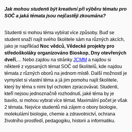
Jak mohou studenti být kreativní při výběru tématu pro
SOČ a jaká témata jsou nejčastěji zkoumána?
Studenti si mohou téma vybírat více způsoby. Buď se
student snaží najít svého školitele sám na různých akcích,
jako je například
Noc vědců, Vědecké projekty pro
středoškoláky organizováno Bioskop, Dny otevřených
dveří
,… Nebo zajdou na stránky
JCMM
a najdou si
některé z vypsaných témat SOČ od školitelů, kde najdou
témata z různých oborů na jednom místě. Další možností je
vymyslet si vlastní téma a já jim pomohu najít školitele,
který by téma s nimi byl ochoten zpracovávat. Studenti,
kteří nejsou jednoznačně rozhodnutí, jaké téma by je
bavilo, si mohou vybrat více témat. Maximální počet je však
2 témata.
Nejvíce studentů má zájem o obory biologie,
molekulární biologie, chemie a zdravotnictví, ochrana
životního prostředí, pedagogiku, historii a informatiku.