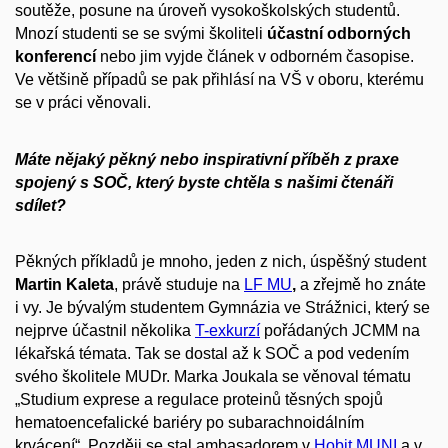
soutěže, posune na úroveň vysokoškolských studentů.
Mnozí studenti se se svými školiteli
účastní odborných
konferencí
nebo jim vyjde článek v odborném časopise.
Ve většině případů se pak přihlásí na VŠ v oboru, kterému
se v práci věnovali.
Máte nějaký pěkný nebo inspirativní příběh z praxe
spojený s SOČ, který byste chtěla s našimi čtenáři
sdílet?
Pěkných příkladů je mnoho, jeden z nich, úspěšný student
Martin Kaleta
, právě studuje na
LF MU
,
a zřejmě ho znáte
i vy. Je bývalým studentem Gymnázia ve Strážnici, který se
nejprve účastnil několika
T-exkurzí
pořádaných JCMM na
lékařská témata. Tak se dostal až k SOČ
a pod vedením
svého školitele MUDr. Marka Joukala se věnoval tématu
„Studium exprese a regulace proteinů těsných spojů
hematoencefalické bariéry po subarachnoidálním
krvácení“.
Později se stal ambasadorem v
Hobit MUNI
a v