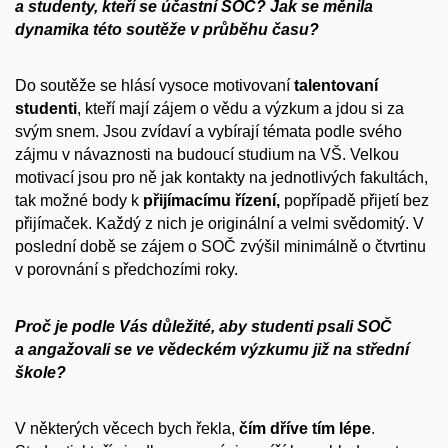
a studenty, kteří se účastní SOČ? Jak se měnila
dynamika této soutěže v průběhu času?
Do soutěže se hlásí vysoce motivovaní
talentovaní
studenti
, kteří mají zájem o vědu a výzkum a jdou si za
svým snem. Jsou zvídaví a vybírají témata podle svého
zájmu v návaznosti na budoucí studium na VŠ. Velkou
motivací jsou pro ně jak kontakty na jednotlivých fakultách,
tak možné body k
přijímacímu řízení,
popřípadě přijetí bez
přijímaček. Každý z nich je originální a velmi svědomitý.
V
poslední době se zájem o SOČ zvýšil minimálně o čtvrtinu
v porovnání s předchozími roky.
Proč je podle Vás důležité, aby studenti psali SOČ
a angažovali se ve vědeckém výzkumu již na střední
škole?
V některých věcech bych řekla,
čím dříve tím lépe
.