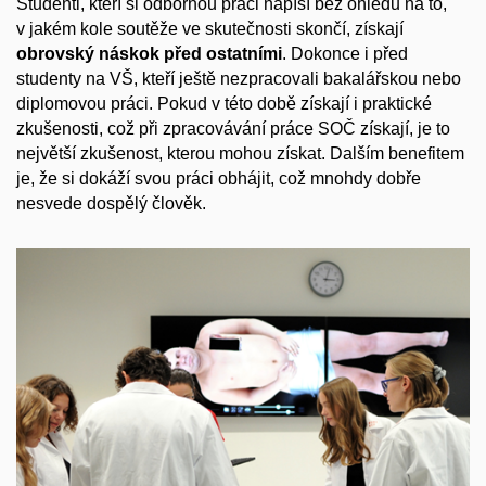
Studenti, kteří si odbornou práci napíší bez ohledu na to,
v jakém kole soutěže ve skutečnosti skončí, získají
obrovský náskok před ostatními
. Dokonce i před
studenty na VŠ, kteří ještě nezpracovali bakalářskou nebo
diplomovou práci. Pokud v této době získají i praktické
zkušenosti, což při zpracovávání práce SOČ získají, je to
největší zkušenost, kterou mohou získat. Dalším benefitem
je, že si dokáží svou práci obhájit, což mnohdy dobře
nesvede dospělý člověk.