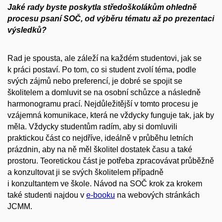
Jaké rady byste poskytla středoškolákům ohledně
procesu psaní SOČ, od výběru tématu až po prezentaci
výsledků?
Rad je spousta, ale záleží na každém studentovi, jak se
k práci postaví. Po tom, co si student zvolí téma, podle
svých zájmů nebo preferencí, je dobré se spojit se
školitelem a domluvit se na osobní schůzce a následně
harmonogramu prací. Nejdůležitější v tomto procesu je
vzájemná komunikace, která ne vždycky funguje tak, jak by
měla. Vždycky studentům radím, aby si domluvili
praktickou část co nejdříve, ideálně v průběhu letních
prázdnin, aby na ně měl školitel dostatek času a také
prostoru. Teoretickou část je potřeba zpracovávat průběžně
a konzultovat ji se svých školitelem případně
i konzultantem ve škole. Návod na SOČ krok za krokem
také studenti najdou v
e-booku
na webových stránkách
JCMM.