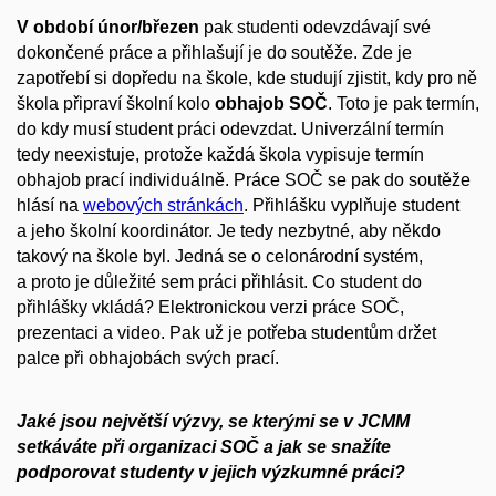
V období únor/březen
pak studenti odevzdávají své
dokončené práce a přihlašují je do soutěže. Zde je
zapotřebí si dopředu na škole, kde studují zjistit, kdy pro ně
škola připraví školní kolo
obhajob SOČ
. Toto je pak termín,
do kdy musí student práci odevzdat. Univerzální termín
tedy neexistuje, protože každá škola vypisuje termín
obhajob prací individuálně. Práce SOČ se pak do soutěže
hlásí na
webových stránkách
. Přihlášku vyplňuje student
a jeho školní koordinátor. Je tedy nezbytné, aby někdo
takový na škole byl. Jedná se o celonárodní systém,
a proto je důležité sem práci přihlásit. Co student do
přihlášky vkládá? Elektronickou verzi práce SOČ,
prezentaci a video.
Pak už je potřeba studentům držet
palce při obhajobách svých prací.
Jaké jsou největší výzvy, se kterými se v JCMM
setkáváte při organizaci SOČ a jak se snažíte
podporovat studenty v jejich výzkumné práci?