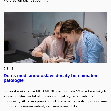
které se jen tak nezapomíná.
18.
5.
Den s medicínou oslavil desátý běh tématem
patologie
Juniorská akademie MED MUNI opět přivítala 53 středoškolských
studentů, kteří na fakultu přišli zjistit, jak vypadá medicína
doopravdy. Akce se i přes komplikované téma nesla v pohodovém
duchu a my máme radost, že všem u nás líbilo.