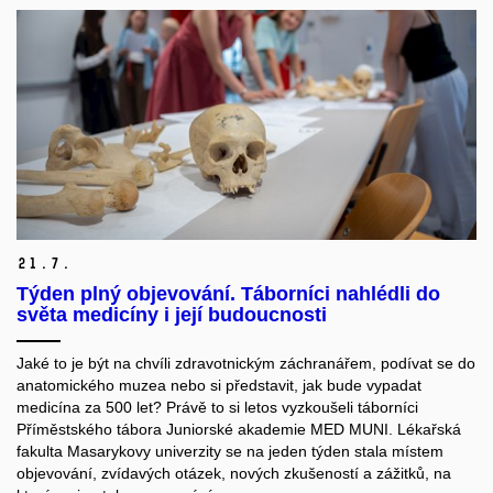
21.
7.
Týden plný objevování. Táborníci nahlédli do
světa medicíny i její budoucnosti
Jaké to je být na chvíli zdravotnickým záchranářem, podívat se do
anatomického muzea nebo si představit, jak bude vypadat
medicína za 500 let? Právě to si letos vyzkoušeli táborníci
Příměstského tábora Juniorské akademie MED MUNI. Lékařská
fakulta Masarykovy univerzity se na jeden týden stala místem
objevování, zvídavých otázek, nových zkušeností a zážitků, na