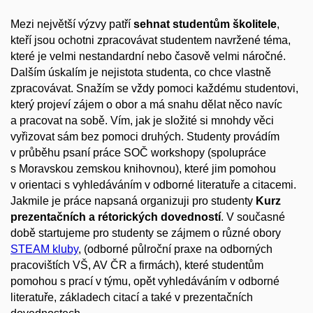
Mezi největší výzvy patří
sehnat studentům školitele
,
kteří jsou ochotni zpracovávat studentem navržené téma,
které je velmi nestandardní nebo časově velmi náročné.
Dalším úskalím je nejistota studenta, co chce vlastně
zpracovávat.
Snažím se vždy pomoci každému studentovi,
který projeví zájem o obor a má snahu dělat něco navíc
a pracovat na sobě. Vím, jak je složité si mnohdy věci
vyřizovat sám bez pomoci druhých. Studenty provádím
v průběhu psaní práce SOČ workshopy (spolupráce
s Moravskou zemskou knihovnou), které jim pomohou
v orientaci s vyhledáváním v odborné literatuře a citacemi.
Jakmile je práce napsaná organizuji pro studenty
Kurz
prezentačních a rétorických dovedností
. V současné
době startujeme pro studenty se zájmem o různé obory
STEAM kluby
, (odborné půlroční praxe na odborných
pracovištích VŠ, AV ČR a firmách), které studentům
pomohou s prací v týmu, opět vyhledáváním v odborné
literatuře, základech citací a také v prezentačních