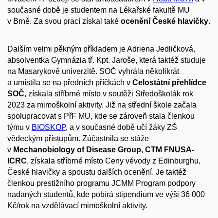
současné době je studentem na Lékařské fakultě MU
v Brně. Za svou prací získal také
ocenění České hlavičky
.
Dalším velmi pěkným příkladem je Adriena Jedličková,
absolventka Gymnázia tř. Kpt. Jaroše, která taktéž studuje
na Masarykově univerzitě. SOČ vyhrála několikrát
a umístila se na předních příčkách v
Celostátní přehlídce
SOČ
, získala stříbrné místo v soutěži Středoškolák rok
2023 za mimoškolní aktivity. Již na střední škole začala
spolupracovat s PřF MU, kde se zároveň stala členkou
týmu v
BIOSKOP
, a v současné době učí žáky ZŠ
vědeckým přístupům. Zúčastnila se stáže
v
Mechanobiology of Disease Group, CTM FNUSA-
ICRC
,
získala stříbrné místo Ceny vévody z Edinburghu,
České hlavičky a spoustu dalších ocenění. Je taktéž
členkou prestižního programu JCMM Program podpory
nadaných studentů, kde pobírá stipendium ve výši 36 000
Kč/rok na vzdělávací mimoškolní aktivity.