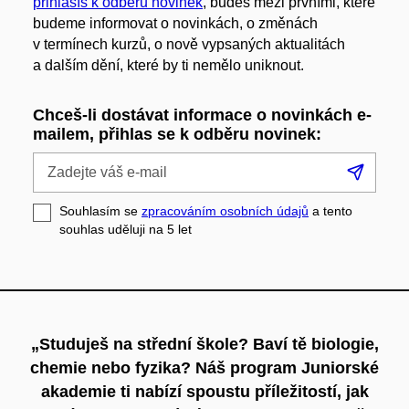
přihlásíš k odběru novinek
, budeš mezi prvními, které
budeme informovat o novinkách, o změnách
v termínech kurzů, o nově vypsaných aktualitách
a dalším dění, které by ti nemělo uniknout.
Chceš-li dostávat informace o novinkách e-
mailem, přihlas se k odběru novinek:
Zadejte
Přihl
váš
se
e-
Souhlasím se
zpracováním osobních údajů
a tento
mail
souhlas uděluji na 5
let
„Studuješ na střední škole? Baví tě biologie,
chemie nebo fyzika? Náš program Juniorské
akademie ti nabízí spoustu příležitostí, jak