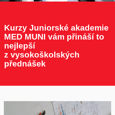
Kurzy Juniorské akademie
MED MUNI vám přináší to
nejlepší
z vysokoškolských
přednášek