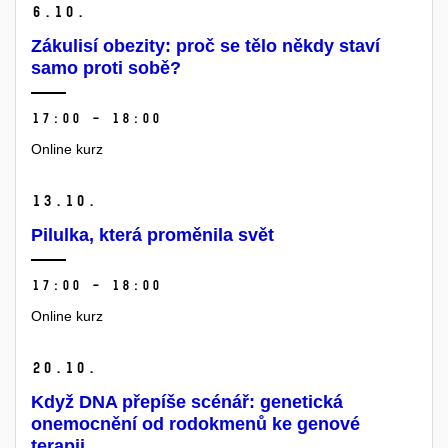
6.
10.
Zákulisí obezity: proč se tělo někdy staví
samo proti sobě?
17:00 – 18:00
Online kurz
13.
10.
Pilulka, která proměnila svět
17:00 – 18:00
Online kurz
20.
10.
Když DNA přepíše scénář: genetická
onemocnění od rodokmenů ke genové
terapii