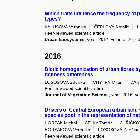
Which traits influence the frequency of 
types?
KALUSOVÁ Veronika
ČEPLOVÁ Natálie
L
Peer-reviewed scientific article
Urban Ecosystems
, year: 2017, volume: 20, ed
2016
Biotic homogenization of urban floras by
richness differences
LOSOSOVÁ Zdeňka
CHYTRÝ Milan
DANI
Peer-reviewed scientific article
Journal of Vegetation Science
, year: 2016, vo
Drivers of Central European urban land s
species pool in the representation of na
HORSÁK Michal
ČEJKA Tomáš
JUŘIČKOV
HORSÁKOVÁ Veronika
LOSOSOVÁ Zdeňka
Peer-reviewed scientific article