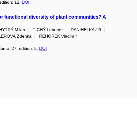
edition: 12,
DOI
or functional diversity of plant communities? A
HYTRÝ Milan
TICHÝ Lubomír
DANIHELKA Jiří
LEROVÁ Zdenka
ŘEHOŘEK Vladimír
lume: 27, edition: 5,
DOI