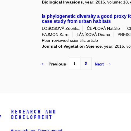
Biological Invasions
, year: 2016, volume: 18, 
Is phylogenetic diversity a good proxy f
case study from urban habitats
LOSOSOVÁ Zdeňka
ČEPLOVÁ Natálie
C
FAJMON Karel
LÁNÍKOVÁ Deana
PREIS
Peer-reviewed scientific article
Journal of Vegetation Science
, year: 2016, vo
1
2
Previous
Next
Research and
y
Development
Research and Development