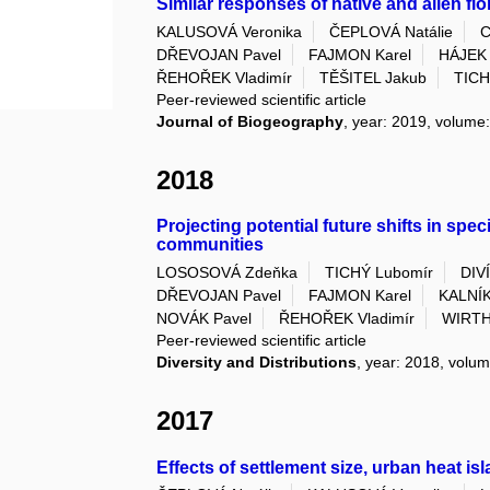
Similar responses of native and alien flo
KALUSOVÁ Veronika
ČEPLOVÁ Natálie
C
DŘEVOJAN Pavel
FAJMON Karel
HÁJEK 
ŘEHOŘEK Vladimír
TĚŠITEL Jakub
TICH
Peer-reviewed scientific article
Journal of Biogeography
, year: 2019, volume:
2018
Projecting potential future shifts in sp
communities
LOSOSOVÁ Zdeňka
TICHÝ Lubomír
DIV
DŘEVOJAN Pavel
FAJMON Karel
KALNÍK
NOVÁK Pavel
ŘEHOŘEK Vladimír
WIRTH
Peer-reviewed scientific article
Diversity and Distributions
, year: 2018, volum
2017
Effects of settlement size, urban heat is