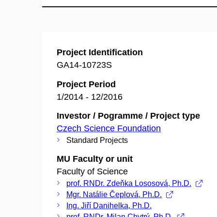
Project Identification
GA14-10723S
Project Period
1/2014 - 12/2016
Investor / Pogramme / Project type
Czech Science Foundation
Standard Projects
MU Faculty or unit
Faculty of Science
prof. RNDr. Zdeňka Lososová, Ph.D.
Mgr. Natálie Čeplová, Ph.D.
Ing. Jiří Danihelka, Ph.D.
prof. RNDr. Milan Chytrý, Ph.D.