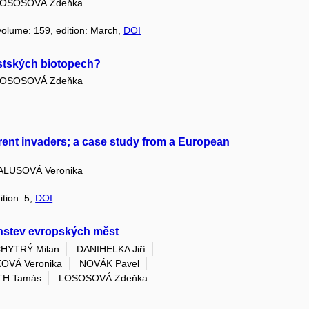
OSOSOVÁ Zdeňka
 volume: 159, edition: March,
DOI
ěstských biotopech?
OSOSOVÁ Zdeňka
rent invaders; a case study from a European
ALUSOVÁ Veronika
ition: 5,
DOI
enstev evropských měst
HYTRÝ Milan
DANIHELKA Jiří
OVÁ Veronika
NOVÁK Pavel
TH Tamás
LOSOSOVÁ Zdeňka