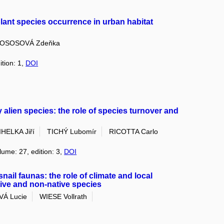
plant species occurrence in urban habitat
OSOSOVÁ Zdeňka
ition: 1,
DOI
 alien species: the role of species turnover and
HELKA Jiří
TICHÝ Lubomír
RICOTTA Carlo
lume: 27, edition: 3,
DOI
nail faunas: the role of climate and local
tive and non-native species
Á Lucie
WIESE Vollrath