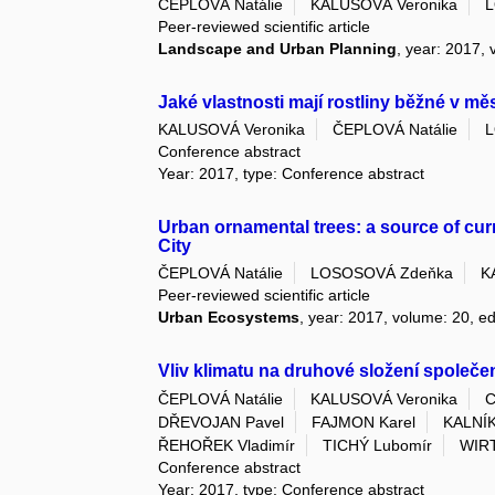
ČEPLOVÁ Natálie
KALUSOVÁ Veronika
L
Peer-reviewed scientific article
Landscape and Urban Planning
, year: 2017,
Jaké vlastnosti mají rostliny běžné v m
KALUSOVÁ Veronika
ČEPLOVÁ Natálie
L
Conference abstract
Year: 2017, type: Conference abstract
Urban ornamental trees: a source of cur
City
ČEPLOVÁ Natálie
LOSOSOVÁ Zdeňka
K
Peer-reviewed scientific article
Urban Ecosystems
, year: 2017, volume: 20, ed
Vliv klimatu na druhové složení společ
ČEPLOVÁ Natálie
KALUSOVÁ Veronika
C
DŘEVOJAN Pavel
FAJMON Karel
KALNÍK
ŘEHOŘEK Vladimír
TICHÝ Lubomír
WIR
Conference abstract
Year: 2017, type: Conference abstract