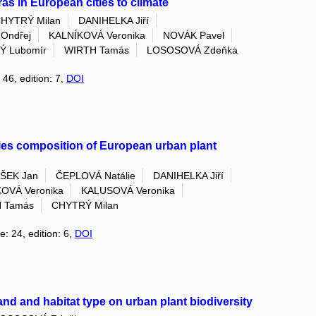
ras in European cities to climate
HYTRÝ Milan
DANIHELKA Jiří
Ondřej
KALNÍKOVÁ Veronika
NOVÁK Pavel
Ý Lubomír
WIRTH Tamás
LOSOSOVÁ Zdeňka
 46, edition: 7,
DOI
ecies composition of European urban plant
ÍŠEK Jan
ČEPLOVÁ Natálie
DANIHELKA Jiří
OVÁ Veronika
KALUSOVÁ Veronika
 Tamás
CHYTRÝ Milan
e: 24, edition: 6,
DOI
land and habitat type on urban plant biodiversity