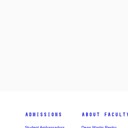
Admissions
About facult
Student Ambassadors
Dean Martin Repko