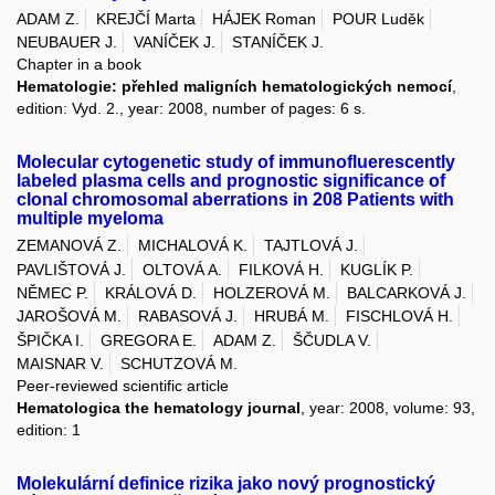
ADAM Z.
KREJČÍ Marta
HÁJEK Roman
POUR Luděk
NEUBAUER J.
VANÍČEK J.
STANÍČEK J.
Chapter in a book
Hematologie: přehled maligních hematologických nemocí
,
edition: Vyd. 2., year: 2008, number of pages: 6 s.
Molecular cytogenetic study of immunofluerescently
labeled plasma cells and prognostic significance of
clonal chromosomal aberrations in 208 Patients with
multiple myeloma
ZEMANOVÁ Z.
MICHALOVÁ K.
TAJTLOVÁ J.
PAVLIŠTOVÁ J.
OLTOVÁ A.
FILKOVÁ H.
KUGLÍK P.
NĚMEC P.
KRÁLOVÁ D.
HOLZEROVÁ M.
BALCARKOVÁ J.
JAROŠOVÁ M.
RABASOVÁ J.
HRUBÁ M.
FISCHLOVÁ H.
ŠPIČKA I.
GREGORA E.
ADAM Z.
ŠČUDLA V.
MAISNAR V.
SCHUTZOVÁ M.
Peer-reviewed scientific article
Hematologica the hematology journal
, year: 2008, volume: 93,
edition: 1
Molekulární definice rizika jako nový prognostický