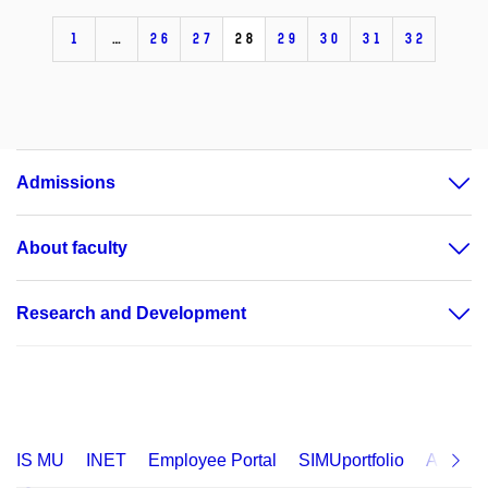
1
…
26
27
28
29
30
31
32
Admissions
About faculty
Research and Development
IS MU
INET
Employee Portal
SIMUportfolio
Applica