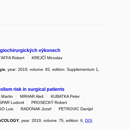
ngiochirurgických výkonech
TAFFA Robert
KREJČÍ Miroslav
gie
, year: 2019, volume: 82, edition: Supplementum 1,
ism risk in surgical patients
Martin
MRHAR Aleš
KUBATKA Peter
PAR Ludovit
PROSECKÝ Robert
O Luis
RADONAK Jozef
PETROVIC Danijel
MACOLOGY
, year: 2019, volume: 75, edition: 6,
DOI