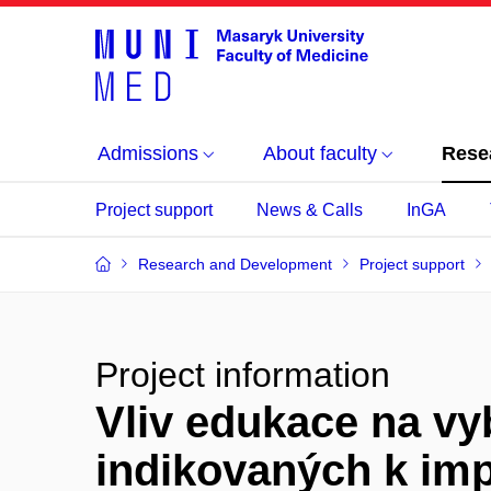
Admissions
About faculty
Rese
Project support
News & Calls
InGA
Research and Development
Project support
Project information
Vliv edukace na vy
indikovaných k imp