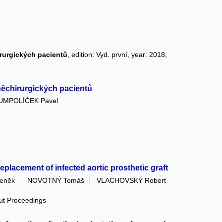
rurgických pacientů
, edition: Vyd. první, year: 2018,
něchirurgických pacientů
UMPOLÍČEK Pavel
eplacement of infected aortic prosthetic graft
eněk
NOVOTNÝ Tomáš
VLACHOVSKÝ Robert
out Proceedings