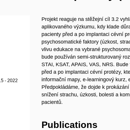
Projekt reaguje na stěžejní cíl 3.2 vy
aplikovaného výzkumu, kdy klade důr
pacienty před a po implantaci cévní pr
psychosomatické faktory (úzkost, strac
vlivu edukace na vybrané psychosomati
bude používán semi-strukturovaný roz
STAI, KSAT, APAIS, VAS, NRS. Bude v
před a po implantaci cévní protézy, k
informační mapy, e-learningový kurz,
15 - 2022
Předpokládáme, že dojde k prokázání 
snížení strachu, úzkosti, bolesti a kom
pacientů.
Publications