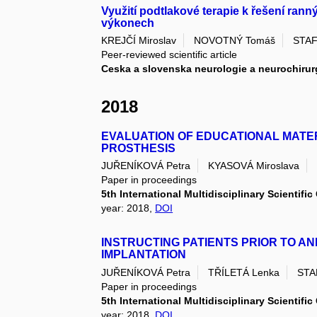
Využití podtlakové terapie k řešení ran
výkonech
KREJČÍ Miroslav
NOVOTNÝ Tomáš
STAF
Peer-reviewed scientific article
Ceska a slovenska neurologie a neurochirur
2018
EVALUATION OF EDUCATIONAL MATE
PROSTHESIS
JUŘENÍKOVÁ Petra
KYASOVÁ Miroslava
Paper in proceedings
5th International Multidisciplinary Scientif
year: 2018,
DOI
INSTRUCTING PATIENTS PRIOR TO A
IMPLANTATION
JUŘENÍKOVÁ Petra
TŘÍLETÁ Lenka
STA
Paper in proceedings
5th International Multidisciplinary Scientif
year: 2018,
DOI