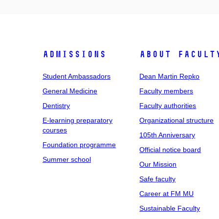
Admissions
About facult
Student Ambassadors
Dean Martin Repko
General Medicine
Faculty members
Dentistry
Faculty authorities
E-learning preparatory
Organizational structure
courses
105th Anniversary
Foundation programme
Official notice board
Summer school
Our Mission
Safe faculty
Career at FM MU
Sustainable Faculty