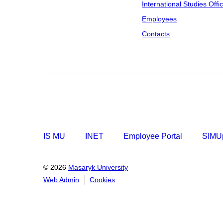
International Studies Offi
Employees
Contacts
IS MU
INET
Employee Portal
SIMUp
© 2026
Masaryk University
Web Admin
Cookies