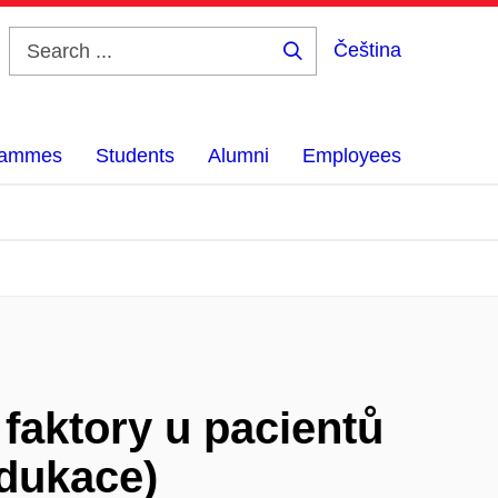
Čeština
Search
...
grammes
Students
Alumni
Employees
faktory u pacientů
edukace)