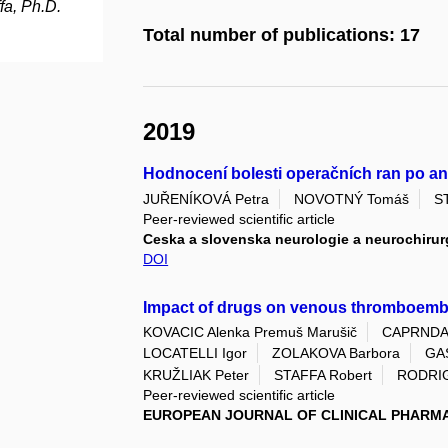
fa, Ph.D.
Total number of publications: 17
2019
Hodnocení bolesti operačních ran po a
JUŘENÍKOVÁ Petra
NOVOTNÝ Tomáš
S
Peer-reviewed scientific article
Ceska a slovenska neurologie a neurochirur
DOI
Impact of drugs on venous thromboembol
KOVACIC Alenka Premuš Marušič
CAPRNDA 
LOCATELLI Igor
ZOLAKOVA Barbora
GAS
KRUŽLIAK Peter
STAFFA Robert
RODRIG
Peer-reviewed scientific article
EUROPEAN JOURNAL OF CLINICAL PHAR