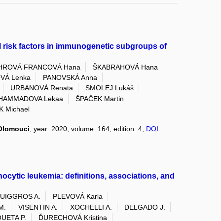
al risk factors in immunogenetic subgroups of
HROVÁ FRANCOVÁ Hana
ŠKABRAHOVÁ Hana
VÁ Lenka
PANOVSKÁ Anna
URBANOVÁ Renata
SMOLEJ Lukáš
HAMMADOVA Lekaa
ŠPAČEK Martin
 Michael
 Olomouci
, year: 2020, volume: 164, edition: 4,
DOI
ocytic leukemia: definitions, associations, and
UIGGROS A.
PLEVOVÁ Karla
M.
VISENTIN A.
XOCHELLI A.
DELGADO J.
UETA P.
ĎURECHOVÁ Kristina