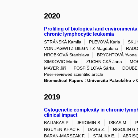
2020
Profiling of biological and environment
chronic lymphocytic leukemia
STRÁNSKÁ Kamila
PLEVOVÁ Karla
SKU
VON JAGWITZ-BIEGNITZ Magdalena
RADO
HROBKOVÁ Stanislava
BRYCHTOVÁ Yvona
SIMKOVIC Martin
ZUCHNICKÁ Jana
MO
MAYER Jiří
POSPÍŠILOVÁ Šárka
DOUBEK
Peer-reviewed scientific article
Biomedical Papers : Univerzita Palackého v
2019
Cytogenetic complexity in chronic lymph
clinical impact
BALIAKAS P.
JEROMIN S.
ISKAS M.
P
NGUYEN-KHAC F.
DAVIS Z.
RIGOLIN G.
BARAN-MARSZAK F.
STALIKA E.
ABRISQ