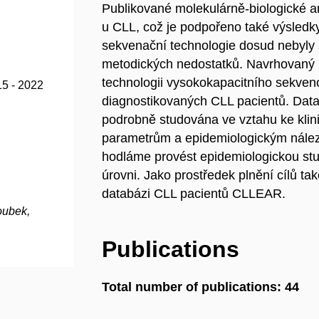
Publikované molekulárně-biologické a
u CLL, což je podpořeno také výsledky
sekvenační technologie dosud nebyly 
metodických nedostatků. Navrhovaný pr
technologii vysokokapacitního sekven
15 - 2022
diagnostikovaných CLL pacientů. Da
podrobně studována ve vztahu ke kli
parametrům a epidemiologickým nález
hodláme provést epidemiologickou stu
úrovni. Jako prostředek plnění cílů ta
databázi CLL pacientů CLLEAR.
oubek,
Publications
Total number of publications: 44