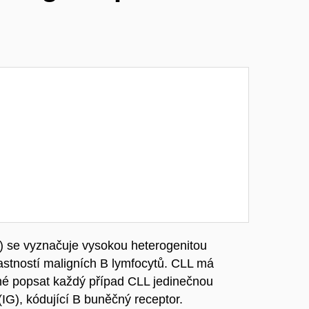
) se vyznačuje vysokou heterogenitou
astností maligních B lymfocytů. CLL má
žné popsat každý případ CLL jedinečnou
IG), kódující B buněčný receptor.