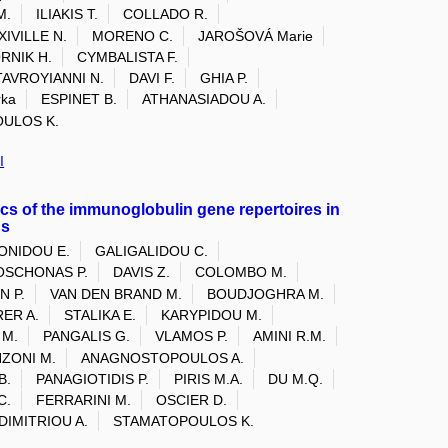
M.
ILIAKIS T.
COLLADO R.
XIVILLE N.
MORENO C.
JAROŠOVÁ Marie
RNIK H.
CYMBALISTA F.
TAVROYIANNI N.
DAVI F.
GHIA P.
rka
ESPINET B.
ATHANASIADOU A.
ULOS K.
I
cs of the immunoglobulin gene repertoires in
ns
ONIDOU E.
GALIGALIDOU C.
SCHONAS P.
DAVIS Z.
COLOMBO M.
 P.
VAN DEN BRAND M.
BOUDJOGHRA M.
ER A.
STALIKA E.
KARYPIDOU M.
 M.
PANGALIS G.
VLAMOS P.
AMINI R.M.
ZONI M.
ANAGNOSTOPOULOS A.
B.
PANAGIOTIDIS P.
PIRIS M.A.
DU M.Q.
C.
FERRARINI M.
OSCIER D.
DIMITRIOU A.
STAMATOPOULOS K.