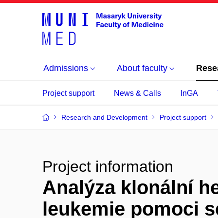
Admissions
About faculty
Rese
Project support
News & Calls
InGA
Research and Development
Project support
Project information
Analýza klonální h
leukemie pomoci s