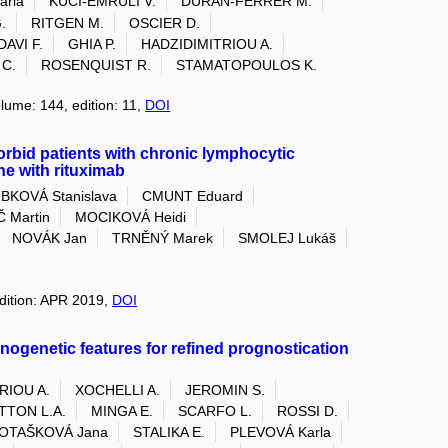
arla
KUCI-EMRULI V.
DURAN-FERRER M.
.
RITGEN M.
OSCIER D.
DAVI F.
GHIA P.
HADZIDIMITRIOU A.
 C.
ROSENQUIST R.
STAMATOPOULOS K.
olume: 144, edition: 11,
DOI
rbid patients with chronic lymphocytic
ne with rituximab
BKOVÁ Stanislava
CMUNT Eduard
 Martin
MOCIKOVÁ Heidi
NOVÁK Jan
TRNĚNÝ Marek
SMOLEJ Lukáš
edition: APR 2019,
DOI
genetic features for refined prognostication
RIOU A.
XOCHELLI A.
JEROMIN S.
TTON L.A.
MINGA E.
SCARFO L.
ROSSI D.
OTAŠKOVÁ Jana
STALIKA E.
PLEVOVÁ Karla