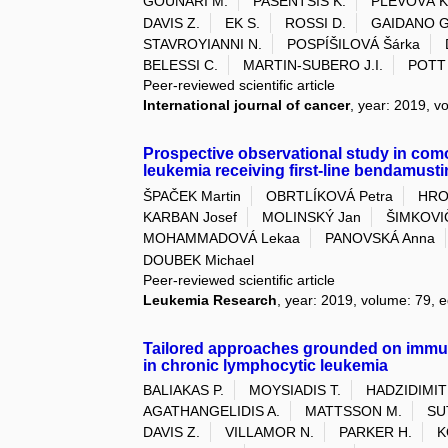
GOUNARI M.
PASENTSIS K.
PLEVOVÁ K
DAVIS Z.
EK S.
ROSSI D.
GAIDANO G
STAVROYIANNI N.
POSPÍŠILOVÁ Šárka
BELESSI C.
MARTIN-SUBERO J.I.
POTT
Peer-reviewed scientific article
International journal of cancer
, year: 2019, v
Prospective observational study in como
leukemia receiving first-line bendamusti
ŠPAČEK Martin
OBRTLÍKOVÁ Petra
HRO
KARBAN Josef
MOLINSKÝ Jan
ŠIMKOVIČ
MOHAMMADOVÁ Lekaa
PANOVSKÁ Anna
DOUBEK Michael
Peer-reviewed scientific article
Leukemia Research
, year: 2019, volume: 79, 
Tailored approaches grounded on immuno
in chronic lymphocytic leukemia
BALIAKAS P.
MOYSIADIS T.
HADZIDIMIT
AGATHANGELIDIS A.
MATTSSON M.
SU
DAVIS Z.
VILLAMOR N.
PARKER H.
K