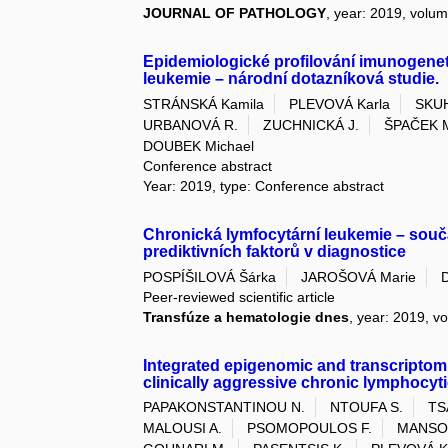
JOURNAL OF PATHOLOGY
, year: 2019, volum
Epidemiologické profilování imunogene
leukemie – národní dotazníková studie.
STRÁNSKÁ Kamila
PLEVOVÁ Karla
SKU
URBANOVÁ R.
ZUCHNICKÁ J.
ŠPAČEK 
DOUBEK Michael
Conference abstract
Year: 2019, type: Conference abstract
Chronická lymfocytární leukemie – souč
prediktivních faktorů v diagnostice
POSPÍŠILOVÁ Šárka
JAROŠOVÁ Marie
Peer-reviewed scientific article
Transfúze a hematologie dnes
, year: 2019, vo
Integrated epigenomic and transcriptomi
clinically aggressive chronic lymphocyt
PAPAKONSTANTINOU N.
NTOUFA S.
TS
MALOUSI A.
PSOMOPOULOS F.
MANSOU