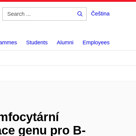
Čeština
Search
...
grammes
Students
Alumni
Employees
ymfocytární
ce genu pro B-