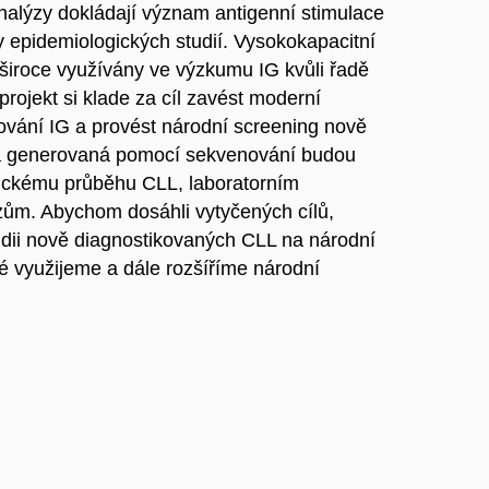
nalýzy dokládají význam antigenní stimulace
 epidemiologických studií. Vysokokapacitní
široce využívány ve výzkumu IG kvůli řadě
ojekt si klade za cíl zavést moderní
ování IG a provést národní screening nově
ta generovaná pomocí sekvenování budou
nickému průběhu CLL, laboratorním
ům. Abychom dosáhli vytyčených cílů,
dii nově diagnostikovaných CLL na národní
ké využijeme a dále rozšíříme národní