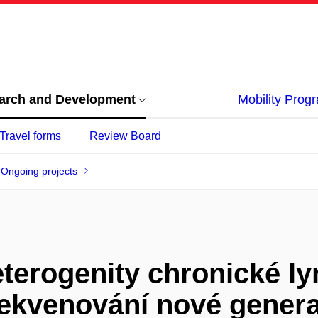
arch and Development
Mobility Pro
Travel forms
Review Board
Ongoing projects
eterogenity chronické l
ekvenování nové genera