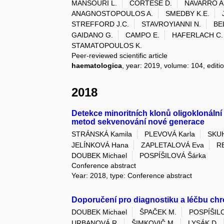
MANSOURI L.
CORTESE D.
NAVARRO A
ANAGNOSTOPOULOS A.
SMEDBY K.E.
STREFFORD J.C.
STAVROYIANNI N.
BE
GAIDANO G.
CAMPO E.
HAFERLACH C.
STAMATOPOULOS K.
Peer-reviewed scientific article
haematologica
, year: 2019, volume: 104, editi
2018
Detekce minoritních klonů oligoklonální
metod sekvenování nové generace
STRÁNSKÁ Kamila
PLEVOVÁ Karla
SKU
JELÍNKOVÁ Hana
ZAPLETALOVÁ Eva
R
DOUBEK Michael
POSPÍŠILOVÁ Šárka
Conference abstract
Year: 2018, type: Conference abstract
Doporučení pro diagnostiku a léčbu chr
DOUBEK Michael
ŠPAČEK M.
POSPÍŠIL
URBANOVÁ R.
ŠIMKOVIČ M.
LYSÁK D.