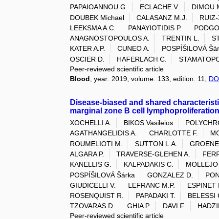
PAPAIOANNOU G.
ECLACHE V.
DIMOU 
DOUBEK Michael
CALASANZ M.J.
RUIZ-
LEEKSMA A.C.
PANAYIOTIDIS P.
PODGO
ANAGNOSTOPOULOS A.
TRENTIN L.
S
KATER A.P.
CUNEO A.
POSPÍŠILOVÁ Šá
OSCIER D.
HAFERLACH C.
STAMATOPO
Peer-reviewed scientific article
Blood
, year: 2019, volume: 133, edition: 11,
DO
Disease-biased and shared characteristi
marginal zone B cell lymphoproliferatio
XOCHELLI A.
BIKOS Vasileios
POLYCHR
AGATHANGELIDIS A.
CHARLOTTE F.
MO
ROUMELIOTI M.
SUTTON L.A.
GROENEN
ALGARA P.
TRAVERSE-GLEHEN A.
FERR
KANELLIS G.
KALPADAKIS C.
MOLLEJO
POSPÍŠILOVÁ Šárka
GONZALEZ D.
PON
GIUDICELLI V.
LEFRANC M.P.
ESPINET 
ROSENQUIST R.
PAPADAKI T.
BELESSI 
TZOVARAS D.
GHIA P.
DAVI F.
HADZI
Peer-reviewed scientific article