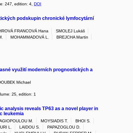
e: 247, edition: 4,
DOI
tických podskupin chronické lymfocytární
HROVÁ FRANCOVÁ Hana
SMOLEJ Lukáš
M.
MOHAMMADOVÁ L.
BREJCHA Martin
asné využití moderních prognostických a
DOUBEK Michael
lume: 25, edition: 1
c analysis reveals TP63 as a novel player in
ic leukemia
AGIOPOULOU M.
MOYSIADIS T.
BHOI S.
RI L.
LAIDOU S.
PAPAZOGLOU D.