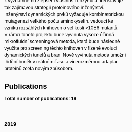
k významnému zlepšení vlastností enzymů a představuje
tak zajímavou strategii proteinového inženýrství.
Inženýrství dynamických prvků vyžaduje kombinatorickou
mutagenezi velkého počtu aminokyselin, vedoucí ke
vzniku rozsáhlých knihoven o velikosti >10E6 mutantů.
V rámci tohoto projektu bude vyvinuta vysoce účinná
mikrofluidní screeningová metoda, která bude následně
využita pro screening těchto knihoven v řízené evoluci
dynamických tunelů a bran. Nově vyvinutá metoda umožní
třídění buněk v reálném čase a vícerozměrnou adaptaci
proteinů zcela novým způsobem.
Publications
Total number of publications: 19
2019