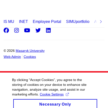
IS MU
INET
Employee Portal
SIMUportfolio
Applica
Facebook
Instagram
Youtube
Twitter
LinkedIn
© 2026
Masaryk University
Web Admin
Cookies
By clicking “Accept Cookies”, you agree to the
storing of cookies on your device to enhance site
navigation, analyze site usage, and assist in our
marketing efforts.
Cookie Settings
Necessary Only