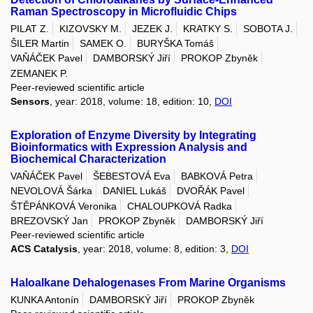
Raman Spectroscopy in Microfluidic Chips
PILAT Z.
KIZOVSKY M.
JEZEK J.
KRATKY S.
SOBOTA J.
ŠILER Martin
SAMEK O.
BURYŠKA Tomáš
VAŇÁČEK Pavel
DAMBORSKÝ Jiří
PROKOP Zbyněk
ZEMANEK P.
Peer-reviewed scientific article
Sensors
, year: 2018, volume: 18, edition: 10,
DOI
Exploration of Enzyme Diversity by Integrating
Bioinformatics with Expression Analysis and
Biochemical Characterization
VAŇÁČEK Pavel
ŠEBESTOVÁ Eva
BABKOVÁ Petra
NEVOLOVÁ Šárka
DANIEL Lukáš
DVOŘÁK Pavel
ŠTĚPÁNKOVÁ Veronika
CHALOUPKOVÁ Radka
BREZOVSKÝ Jan
PROKOP Zbyněk
DAMBORSKÝ Jiří
Peer-reviewed scientific article
ACS Catalysis
, year: 2018, volume: 8, edition: 3,
DOI
Haloalkane Dehalogenases From Marine Organisms
KUNKA Antonín
DAMBORSKÝ Jiří
PROKOP Zbyněk