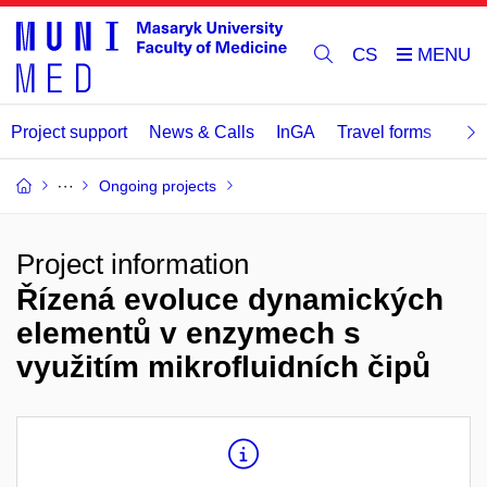
CS
Project support
News & Calls
InGA
Travel forms
Rev
Ongoing projects
Project information
Řízená evoluce dynamických
elementů v enzymech s
využitím mikrofluidních čipů