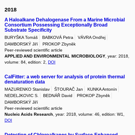
2018
A Haloalkane Dehalogenase From a Marine Microbial
Consortium Possessing Exceptionally Broad
Substrate Specificity
BURYŠKA Tomáš
BABKOVÁ Petra
VÁVRA Ondřej
DAMBORSKÝ Jiří
PROKOP Zbyněk
Peer-reviewed scientific article
APPLIED AND ENVIRONMENTAL MICROBIOLOGY
, year: 2018,
volume: 84, edition: 2,
DOI
CalFitter: a web server for analysis of protein thermal
denaturation data
MAZURENKO Stanislav
ŠTOURAČ Jan
KUNKA Antonín
NEDELJKOVIC S.
BEDNÁŘ David
PROKOP Zbyněk
DAMBORSKÝ Jiří
Peer-reviewed scientific article
Nucleic Acids Research
, year: 2018, volume: 46, edition: W1,
DOI
Detection of Chloroalkanes by Surface-Enhanced