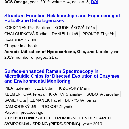
ACS Omega
, year: 2019, volume: 4, edition: 3,
DOI
Structure-Function Relationships and Engineering of
Haloalkane Dehalogenases
KOKKONEN Piia Pauliina
KOUDELÁKOVÁ Táňa
CHALOUPKOVÁ Radka
DANIEL Lukáš
PROKOP Zbyněk
DAMBORSKÝ Jiří
Chapter in a book
Aerobic Utilization of Hydrocarbons, Oils, and Lipids
, year:
2019, number of pages: 21 s.
Surface-enhanced Raman Spectroscopy in
Microfluidic Chips for Directed Evolution of Enzymes
and Environmental Monitoring
PILAT Zdenek
JEZEK Jan
KIZOVSKY Martin
KLEMENTOVA Tereza
KRATKY Stanislav
SOBOTA Jaroslav
SAMEK Ota
ZEMANEK Pavel
BURYŠKA Tomáš
DAMBORSKÝ Jiří
PROKOP Zbyněk
Paper in proceedings
2019 PHOTONICS & ELECTROMAGNETICS RESEARCH
SYMPOSIUM - SPRING (PIERS-SPRING)
, year: 2019