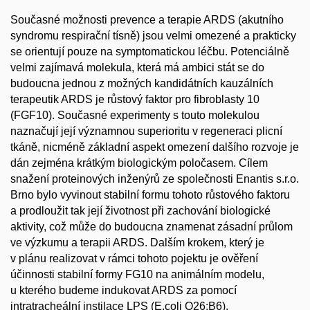
Současné možnosti prevence a terapie ARDS (akutního
syndromu respirační tísně) jsou velmi omezené a prakticky
se orientují pouze na symptomatickou léčbu. Potenciálně
velmi zajímavá molekula, která má ambici stát se do
budoucna jednou z možných kandidátních kauzálních
terapeutik ARDS je růstový faktor pro fibroblasty 10
(FGF10). Současné experimenty s touto molekulou
naznačují její významnou superioritu v regeneraci plicní
tkáně, nicméně základní aspekt omezení dalšího rozvoje je
dán zejména krátkým biologickým poločasem. Cílem
snažení proteinových inženýrů ze společnosti Enantis s.r.o.
Brno bylo vyvinout stabilní formu tohoto růstového faktoru
a prodloužit tak její životnost při zachování biologické
aktivity, což může do budoucna znamenat zásadní průlom
ve výzkumu a terapii ARDS. Dalším krokem, který je
v plánu realizovat v rámci tohoto pojektu je ověření
účinnosti stabilní formy FG10 na animálním modelu,
u kterého budeme indukovat ARDS za pomocí
intratracheální instilace LPS (E.coli O26:B6).