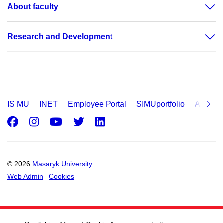
About faculty
Research and Development
IS MU
INET
Employee Portal
SIMUportfolio
Applica
Facebook
Instagram
Youtube
Twitter
LinkedIn
© 2026
Masaryk University
Web Admin
Cookies