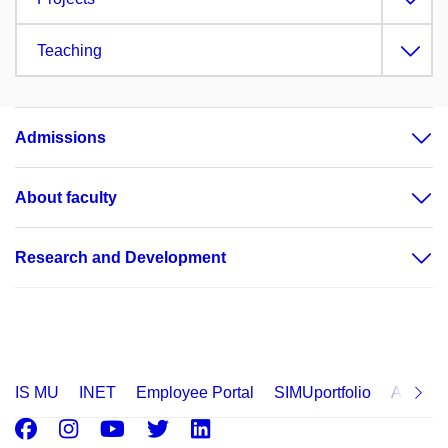
Teaching
Admissions
About faculty
Research and Development
IS MU
INET
Employee Portal
SIMUportfolio
Applica
Facebook
Instagram
Youtube
Twitter
LinkedIn