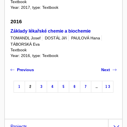
Textbook
Year: 2017, type: Textbook
2016
Základy lékařské chemie a biochemie
TOMANDL Josef
DOSTÁL Jiří
PAULOVÁ Hana
TÁBORSKÁ Eva
Textbook
Year: 2016, type: Textbook
Previous
Next
1
2
3
4
5
6
7
…
13
Projects