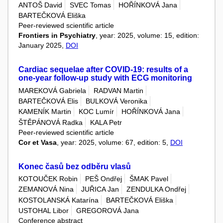
ANTOŠ David
SVEC Tomas
HOŘÍNKOVÁ Jana
BARTEČKOVÁ Eliška
Peer-reviewed scientific article
Frontiers in Psychiatry
, year: 2025, volume: 15, edition:
January 2025,
DOI
Cardiac sequelae after COVID-19: results of a
one-year follow-up study with ECG monitoring
MAREKOVÁ Gabriela
RADVAN Martin
BARTEČKOVÁ Elis
BULKOVÁ Veronika
KAMENÍK Martin
KOC Lumír
HOŘÍNKOVÁ Jana
ŠTĚPÁNOVÁ Radka
KALA Petr
Peer-reviewed scientific article
Cor et Vasa
, year: 2025, volume: 67, edition: 5,
DOI
Konec časů bez odběru vlasů
KOTOUČEK Robin
PEŠ Ondřej
ŠMAK Pavel
ZEMANOVÁ Nina
JUŘICA Jan
ZENDULKA Ondřej
KOSTOLANSKÁ Katarína
BARTEČKOVÁ Eliška
USTOHAL Libor
GREGOROVÁ Jana
Conference abstract