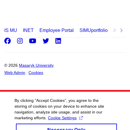
IS MU
INET
Employee Portal
SIMUportfolio
Applica
Facebook
Instagram
Youtube
Twitter
LinkedIn
© 2026
Masaryk University
Web Admin
Cookies
By clicking “Accept Cookies”, you agree to the
storing of cookies on your device to enhance site
navigation, analyze site usage, and assist in our
marketing efforts.
Cookie Settings
Necessary Only