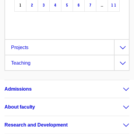
1
2
3
4
5
6
7
…
11
Projects
Teaching
Admissions
About faculty
Research and Development