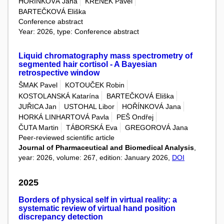
HOŘÍNKOVÁ Jana
KŘENEK Pavel
BARTEČKOVÁ Eliška
Conference abstract
Year: 2026, type: Conference abstract
Liquid chromatography mass spectrometry of
segmented hair cortisol - A Bayesian
retrospective window
ŠMAK Pavel
KOTOUČEK Robin
KOSTOLANSKÁ Katarína
BARTEČKOVÁ Eliška
JUŘICA Jan
USTOHAL Libor
HOŘÍNKOVÁ Jana
HORKÁ LINHARTOVÁ Pavla
PEŠ Ondřej
ČUTA Martin
TÁBORSKÁ Eva
GREGOROVÁ Jana
Peer-reviewed scientific article
Journal of Pharmaceutical and Biomedical Analysis
,
year: 2026, volume: 267, edition: January 2026,
DOI
2025
Borders of physical self in virtual reality: a
systematic review of virtual hand position
discrepancy detection