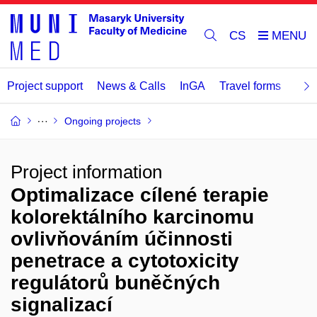
CS
Project support
News & Calls
InGA
Travel forms
Rev
Ongoing projects
Project information
Optimalizace cílené terapie
kolorektálního karcinomu
ovlivňováním účinnosti
penetrace a cytotoxicity
regulátorů buněčných
signalizací