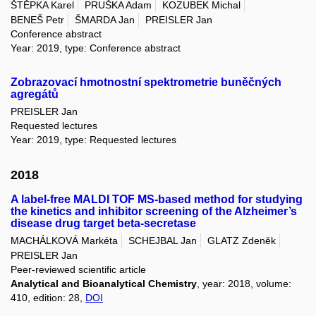
ŠTĚPKA Karel
PRUŠKA Adam
KOZUBEK Michal
BENEŠ Petr
ŠMARDA Jan
PREISLER Jan
Conference abstract
Year: 2019, type: Conference abstract
Zobrazovací hmotnostní spektrometrie buněčných
agregátů
PREISLER Jan
Requested lectures
Year: 2019, type: Requested lectures
2018
A label-free MALDI TOF MS-based method for studying
the kinetics and inhibitor screening of the Alzheimer’s
disease drug target beta-secretase
MACHÁLKOVÁ Markéta
SCHEJBAL Jan
GLATZ Zdeněk
PREISLER Jan
Peer-reviewed scientific article
Analytical and Bioanalytical Chemistry
, year: 2018, volume:
410, edition: 28,
DOI