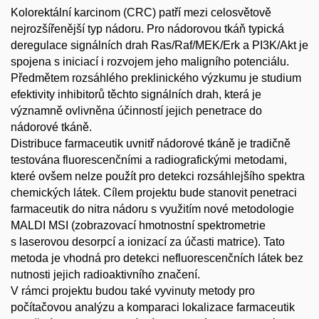
Kolorektální karcinom (CRC) patří mezi celosvětově
nejrozšířenější typ nádoru. Pro nádorovou tkáň typická
deregulace signálních drah Ras/Raf/MEK/Erk a PI3K/Akt je
spojena s iniciací i rozvojem jeho maligního potenciálu.
Předmětem rozsáhlého preklinického výzkumu je studium
efektivity inhibitorů těchto signálních drah, která je
významně ovlivněna účinností jejich penetrace do
nádorové tkáně.
Distribuce farmaceutik uvnitř nádorové tkáně je tradičně
testována fluorescenčními a radiografickými metodami,
které ovšem nelze použít pro detekci rozsáhlejšího spektra
chemických látek. Cílem projektu bude stanovit penetraci
farmaceutik do nitra nádoru s využitím nové metodologie
MALDI MSI (zobrazovací hmotnostní spektrometrie
s laserovou desorpcí a ionizací za účasti matrice). Tato
metoda je vhodná pro detekci nefluorescenčních látek bez
nutnosti jejich radioaktivního značení.
V rámci projektu budou také vyvinuty metody pro
počítačovou analýzu a komparaci lokalizace farmaceutik