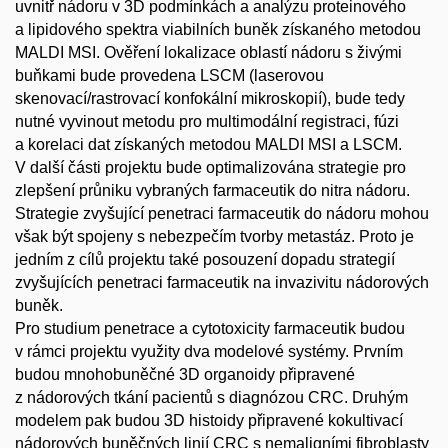
uvnitř nádoru v 3D podmínkách a analýzu proteinového
a lipidového spektra viabilních buněk získaného metodou
MALDI MSI. Ověření lokalizace oblastí nádoru s živými
buňkami bude provedena LSCM (laserovou
skenovací/rastrovací konfokální mikroskopií), bude tedy
nutné vyvinout metodu pro multimodální registraci, fúzi
a korelaci dat získaných metodou MALDI MSI a LSCM.
V další části projektu bude optimalizována strategie pro
zlepšení průniku vybraných farmaceutik do nitra nádoru.
Strategie zvyšující penetraci farmaceutik do nádoru mohou
však být spojeny s nebezpečím tvorby metastáz. Proto je
jedním z cílů projektu také posouzení dopadu strategií
zvyšujících penetraci farmaceutik na invazivitu nádorových
buněk.
Pro studium penetrace a cytotoxicity farmaceutik budou
v rámci projektu využity dva modelové systémy. Prvním
budou mnohobuněčné 3D organoidy připravené
z nádorových tkání pacientů s diagnózou CRC. Druhým
modelem pak budou 3D histoidy připravené kokultivací
nádorových buněčných linií CRC s nemaligními fibroblasty