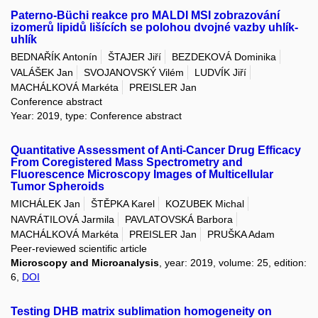
Paterno-Büchi reakce pro MALDI MSI zobrazování
izomerů lipidů lišících se polohou dvojné vazby uhlík-
uhlík
BEDNAŘÍK Antonín
ŠTAJER Jiří
BEZDEKOVÁ Dominika
VALÁŠEK Jan
SVOJANOVSKÝ Vilém
LUDVÍK Jiří
MACHÁLKOVÁ Markéta
PREISLER Jan
Conference abstract
Year: 2019, type: Conference abstract
Quantitative Assessment of Anti-Cancer Drug Efficacy
From Coregistered Mass Spectrometry and
Fluorescence Microscopy Images of Multicellular
Tumor Spheroids
MICHÁLEK Jan
ŠTĚPKA Karel
KOZUBEK Michal
NAVRÁTILOVÁ Jarmila
PAVLATOVSKÁ Barbora
MACHÁLKOVÁ Markéta
PREISLER Jan
PRUŠKA Adam
Peer-reviewed scientific article
Microscopy and Microanalysis
, year: 2019, volume: 25, edition:
6,
DOI
Testing DHB matrix sublimation homogeneity on