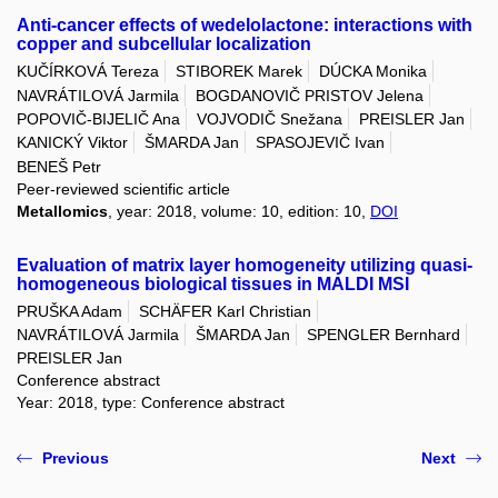
Anti-cancer effects of wedelolactone: interactions with
copper and subcellular localization
KUČÍRKOVÁ Tereza
STIBOREK Marek
DÚCKA Monika
NAVRÁTILOVÁ Jarmila
BOGDANOVIČ PRISTOV Jelena
POPOVIČ-BIJELIČ Ana
VOJVODIČ Snežana
PREISLER Jan
KANICKÝ Viktor
ŠMARDA Jan
SPASOJEVIČ Ivan
BENEŠ Petr
Peer-reviewed scientific article
Metallomics
, year: 2018, volume: 10, edition: 10,
DOI
Evaluation of matrix layer homogeneity utilizing quasi-
homogeneous biological tissues in MALDI MSI
PRUŠKA Adam
SCHÄFER Karl Christian
NAVRÁTILOVÁ Jarmila
ŠMARDA Jan
SPENGLER Bernhard
PREISLER Jan
Conference abstract
Year: 2018, type: Conference abstract
Previous
Next