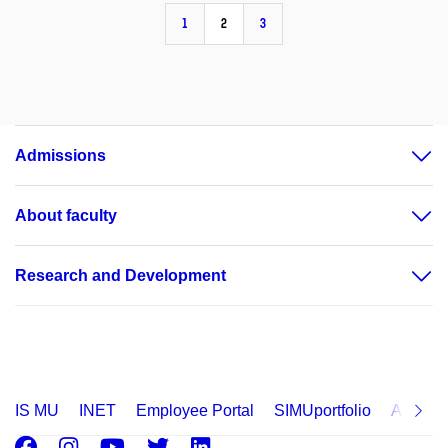
1
2
3
Admissions
About faculty
Research and Development
IS MU
INET
Employee Portal
SIMUportfolio
Applica
Facebook
Instagram
Youtube
Twitter
LinkedIn