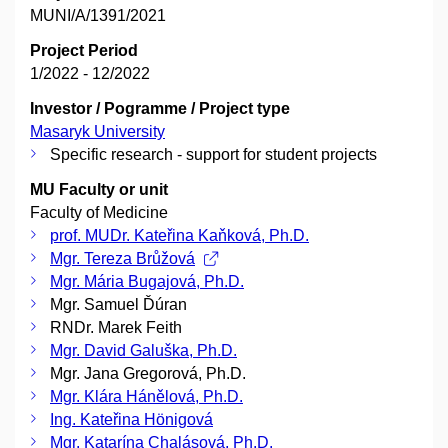
MUNI/A/1391/2021
Project Period
1/2022 - 12/2022
Investor / Pogramme / Project type
Masaryk University
Specific research - support for student projects
MU Faculty or unit
Faculty of Medicine
prof. MUDr. Kateřina Kaňková, Ph.D.
Mgr. Tereza Brůžová
Mgr. Mária Bugajová, Ph.D.
Mgr. Samuel Ďúran
RNDr. Marek Feith
Mgr. David Galuška, Ph.D.
Mgr. Jana Gregorová, Ph.D.
Mgr. Klára Hánělová, Ph.D.
Ing. Kateřina Hönigová
Mgr. Katarína Chalásová, Ph.D.