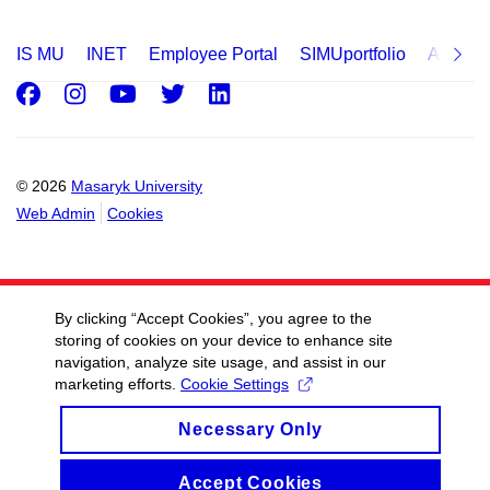
IS MU
INET
Employee Portal
SIMUportfolio
Applica
Facebook
Instagram
Youtube
Twitter
LinkedIn
© 2026
Masaryk University
Web Admin
Cookies
By clicking “Accept Cookies”, you agree to the
storing of cookies on your device to enhance site
navigation, analyze site usage, and assist in our
marketing efforts.
Cookie Settings
Necessary Only
Accept Cookies