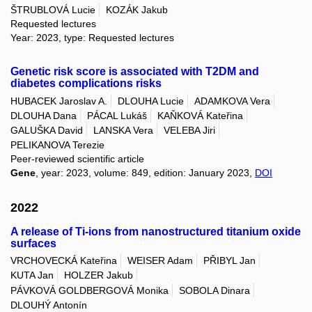
ŠTRUBLOVÁ Lucie
KOZÁK Jakub
Requested lectures
Year: 2023, type: Requested lectures
Genetic risk score is associated with T2DM and
diabetes complications risks
HUBACEK Jaroslav A.
DLOUHA Lucie
ADAMKOVA Vera
DLOUHA Dana
PÁCAL Lukáš
KAŇKOVÁ Kateřina
GALUŠKA David
LANSKA Vera
VELEBA Jiri
PELIKANOVA Terezie
Peer-reviewed scientific article
Gene
, year: 2023, volume: 849, edition: January 2023,
DOI
2022
A release of Ti-ions from nanostructured titanium oxide
surfaces
VRCHOVECKÁ Kateřina
WEISER Adam
PŘIBYL Jan
KUTA Jan
HOLZER Jakub
PÁVKOVÁ GOLDBERGOVÁ Monika
SOBOLA Dinara
DLOUHÝ Antonín