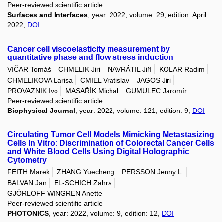
Peer-reviewed scientific article
Surfaces and Interfaces
, year: 2022, volume: 29, edition: April
2022,
DOI
Cancer cell viscoelasticity measurement by
quantitative phase and flow stress induction
VIČAR Tomáš
CHMELIK Jiri
NAVRÁTIL Jiří
KOLAR Radim
CHMELIKOVA Larisa
CMIEL Vratislav
JAGOS Jiri
PROVAZNIK Ivo
MASAŘÍK Michal
GUMULEC Jaromír
Peer-reviewed scientific article
Biophysical Journal
, year: 2022, volume: 121, edition: 9,
DOI
Circulating Tumor Cell Models Mimicking Metastasizing
Cells In Vitro: Discrimination of Colorectal Cancer Cells
and White Blood Cells Using Digital Holographic
Cytometry
FEITH Marek
ZHANG Yuecheng
PERSSON Jenny L.
BALVAN Jan
EL-SCHICH Zahra
GJÖRLOFF WINGREN Anette
Peer-reviewed scientific article
PHOTONICS
, year: 2022, volume: 9, edition: 12,
DOI