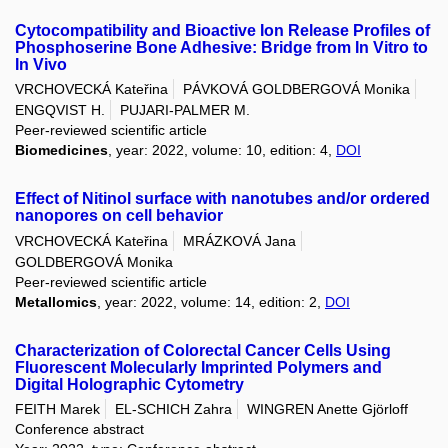
Cytocompatibility and Bioactive Ion Release Profiles of
Phosphoserine Bone Adhesive: Bridge from In Vitro to
In Vivo
VRCHOVECKÁ Kateřina
PÁVKOVÁ GOLDBERGOVÁ Monika
ENGQVIST H.
PUJARI-PALMER M.
Peer-reviewed scientific article
Biomedicines
, year: 2022, volume: 10, edition: 4,
DOI
Effect of Nitinol surface with nanotubes and/or ordered
nanopores on cell behavior
VRCHOVECKÁ Kateřina
MRÁZKOVÁ Jana
GOLDBERGOVÁ Monika
Peer-reviewed scientific article
Metallomics
, year: 2022, volume: 14, edition: 2,
DOI
Characterization of Colorectal Cancer Cells Using
Fluorescent Molecularly Imprinted Polymers and
Digital Holographic Cytometry
FEITH Marek
EL-SCHICH Zahra
WINGREN Anette Gjörloff
Conference abstract