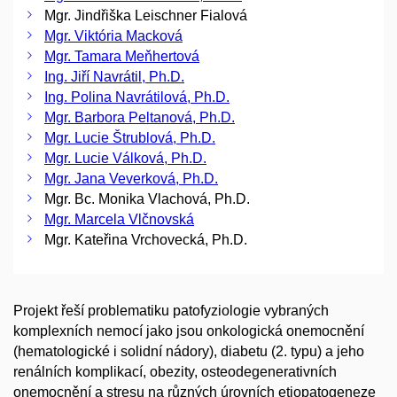
Mgr. Jindřiška Leischner Fialová
Mgr. Viktória Macková
Mgr. Tamara Meňhertová
Ing. Jiří Navrátil, Ph.D.
Ing. Polina Navrátilová, Ph.D.
Mgr. Barbora Peltanová, Ph.D.
Mgr. Lucie Štrublová, Ph.D.
Mgr. Lucie Válková, Ph.D.
Mgr. Jana Veverková, Ph.D.
Mgr. Bc. Monika Vlachová, Ph.D.
Mgr. Marcela Vlčnovská
Mgr. Kateřina Vrchovecká, Ph.D.
Projekt řeší problematiku patofyziologie vybraných
komplexních nemocí jako jsou onkologická onemocnění
(hematologické i solidní nádory), diabetu (2. typu) a jeho
renálních komplikací, obezity, osteodegenerativních
onemocnění a stresu na různých úrovních etiopatogeneze