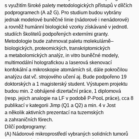
s využitím široké palety metodologických přístupů v dílčích
podprogramech (A až G). Pro studium budou vybrány
jednak modelové buněčné linie (nádorové i nenádorové)
a rovněž humánní biologické vzorky získávané v jednotl.
studiích školitelů podpořených externími granty.
Metodologie bude zahrnovat paletu molekulárně–
biologických, proteomických, transkriptomických
a metabolomických analýz, in vitro buněčné modely,
multimodální holografickou a laserová skenovací
konfokální a mikroskopie atomárních sil, dále pokročilou
analýzu dat vč. strojového učení aj. Bude podpořeno 19
doktorských a 1 magisterský student. Výstupem projektu
budou min. 2 obhájené dizertační práce, 1 diplomová
(resp. jejich analogie na LF v podobě P-PooL práce), cca 8
publikací v kategorii Jimp (Q1 a Q2) a min. 4 v Jost
a několik aktivních prezentací na tuzemských
a zahraničních fórech.
Dílčí podprogramy:
(A) Nádorové mikroprostředí vybraných solidních tumorů