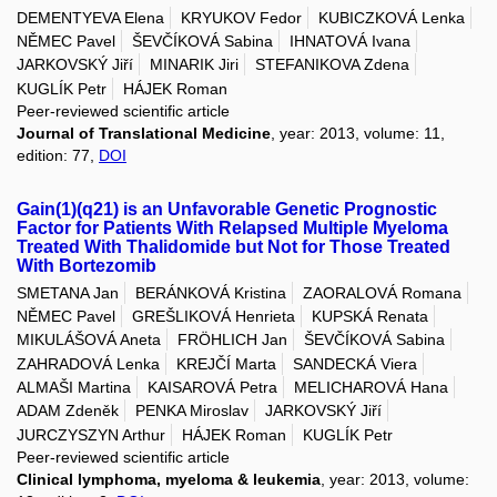
DEMENTYEVA Elena
KRYUKOV Fedor
KUBICZKOVÁ Lenka
NĚMEC Pavel
ŠEVČÍKOVÁ Sabina
IHNATOVÁ Ivana
JARKOVSKÝ Jiří
MINARIK Jiri
STEFANIKOVA Zdena
KUGLÍK Petr
HÁJEK Roman
Peer-reviewed scientific article
Journal of Translational Medicine
, year: 2013, volume: 11,
edition: 77,
DOI
Gain(1)(q21) is an Unfavorable Genetic Prognostic
Factor for Patients With Relapsed Multiple Myeloma
Treated With Thalidomide but Not for Those Treated
With Bortezomib
SMETANA Jan
BERÁNKOVÁ Kristina
ZAORALOVÁ Romana
NĚMEC Pavel
GREŠLIKOVÁ Henrieta
KUPSKÁ Renata
MIKULÁŠOVÁ Aneta
FRÖHLICH Jan
ŠEVČÍKOVÁ Sabina
ZAHRADOVÁ Lenka
KREJČÍ Marta
SANDECKÁ Viera
ALMAŠI Martina
KAISAROVÁ Petra
MELICHAROVÁ Hana
ADAM Zdeněk
PENKA Miroslav
JARKOVSKÝ Jiří
JURCZYSZYN Arthur
HÁJEK Roman
KUGLÍK Petr
Peer-reviewed scientific article
Clinical lymphoma, myeloma & leukemia
, year: 2013, volume: