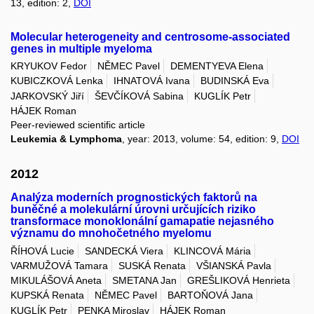
13, edition: 2,
DOI
Molecular heterogeneity and centrosome-associated
genes in multiple myeloma
KRYUKOV Fedor
NĚMEC Pavel
DEMENTYEVA Elena
KUBICZKOVÁ Lenka
IHNATOVÁ Ivana
BUDINSKÁ Eva
JARKOVSKÝ Jiří
ŠEVČÍKOVÁ Sabina
KUGLÍK Petr
HÁJEK Roman
Peer-reviewed scientific article
Leukemia & Lymphoma
, year: 2013, volume: 54, edition: 9,
DOI
2012
Analýza moderních prognostických faktorů na
buněčné a molekulární úrovni určujících riziko
transformace monoklonální gamapatie nejasného
významu do mnohočetného myelomu
ŘÍHOVÁ Lucie
SANDECKÁ Viera
KLINCOVÁ Mária
VARMUŽOVÁ Tamara
SUSKÁ Renata
VŠIANSKÁ Pavla
MIKULÁŠOVÁ Aneta
SMETANA Jan
GREŠLIKOVÁ Henrieta
KUPSKÁ Renata
NĚMEC Pavel
BARTOŇOVÁ Jana
KUGLÍK Petr
PENKA Miroslav
HÁJEK Roman