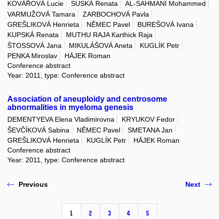
KOVÁŘOVÁ Lucie
SUSKÁ Renata
AL-SAHMANI Mohammed
VARMUŽOVÁ Tamara
ZARBOCHOVÁ Pavla
GREŠLIKOVÁ Henrieta
NĚMEC Pavel
BUREŠOVÁ Ivana
KUPSKÁ Renata
MUTHU RAJA Karthick Raja
ŠTOSSOVÁ Jana
MIKULÁŠOVÁ Aneta
KUGLÍK Petr
PENKA Miroslav
HÁJEK Roman
Conference abstract
Year: 2011, type: Conference abstract
Association of aneuploidy and centrosome
abnormalities in myeloma genesis
DEMENTYEVA Elena Vladimirovna
KRYUKOV Fedor
ŠEVČÍKOVÁ Sabina
NĚMEC Pavel
SMETANA Jan
GREŠLIKOVÁ Henrieta
KUGLÍK Petr
HÁJEK Roman
Conference abstract
Year: 2011, type: Conference abstract
Previous
Next
1
2
3
4
5