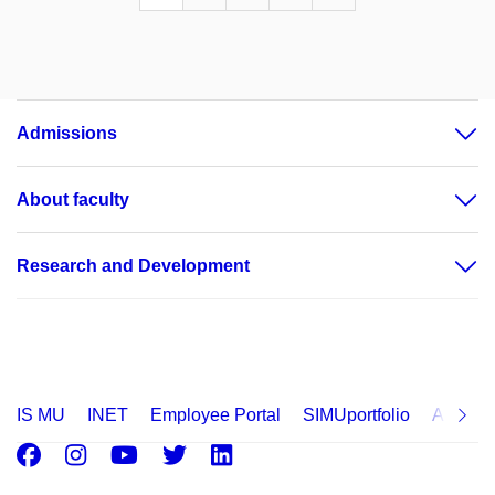
Admissions
About faculty
Research and Development
IS MU
INET
Employee Portal
SIMUportfolio
Applica
Facebook
Instagram
Youtube
Twitter
LinkedIn