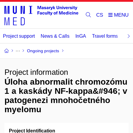
CS
Project support
News & Calls
InGA
Travel forms
Rev
Ongoing projects
Project information
Úloha abnormalit chromozómu
1 a kaskády NF-kappa&#946; v
patogenezi mnohočetného
myelomu
Project Identification