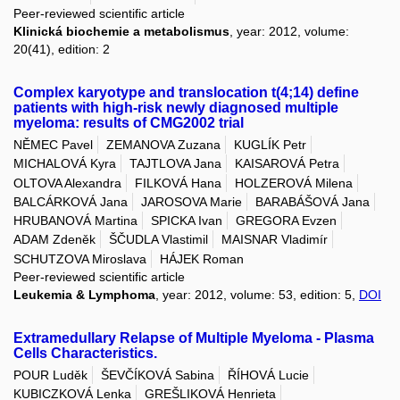
Peer-reviewed scientific article
Klinická biochemie a metabolismus
, year: 2012, volume:
20(41), edition: 2
Complex karyotype and translocation t(4;14) define
patients with high-risk newly diagnosed multiple
myeloma: results of CMG2002 trial
NĚMEC Pavel
ZEMANOVA Zuzana
KUGLÍK Petr
MICHALOVÁ Kyra
TAJTLOVA Jana
KAISAROVÁ Petra
OLTOVA Alexandra
FILKOVÁ Hana
HOLZEROVÁ Milena
BALCÁRKOVÁ Jana
JAROSOVA Marie
BARABÁŠOVÁ Jana
HRUBANOVÁ Martina
SPICKA Ivan
GREGORA Evzen
ADAM Zdeněk
ŠČUDLA Vlastimil
MAISNAR Vladimír
SCHUTZOVA Miroslava
HÁJEK Roman
Peer-reviewed scientific article
Leukemia & Lymphoma
, year: 2012, volume: 53, edition: 5,
DOI
Extramedullary Relapse of Multiple Myeloma - Plasma
Cells Characteristics.
POUR Luděk
ŠEVČÍKOVÁ Sabina
ŘÍHOVÁ Lucie
KUBICZKOVÁ Lenka
GREŠLIKOVÁ Henrieta