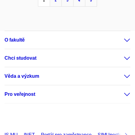
1
2
3
4
5
O fakultě
Chci studovat
Věda a výzkum
Pro veřejnost
IS MU
INET
Portál pro zaměstnance
SIMUportfolio