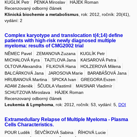
KUGLÍK Petr
PENKA Miroslav
HÁJEK Roman
Recenzovaný odborný článek
Klinická biochemie a metabolismus
, rok: 2012, ročník: 20(41),
vydání: 2
Complex karyotype and translocation t(4;14) define
patients with high-risk newly diagnosed multiple
myeloma: results of CMG2002 trial
NĚMEC Pavel
ZEMANOVA Zuzana
KUGLÍK Petr
MICHALOVÁ Kyra
TAJTLOVA Jana
KAISAROVÁ Petra
OLTOVA Alexandra
FILKOVÁ Hana
HOLZEROVÁ Milena
BALCÁRKOVÁ Jana
JAROSOVA Marie
BARABÁŠOVÁ Jana
HRUBANOVÁ Martina
SPICKA Ivan
GREGORA Evzen
ADAM Zdeněk
ŠČUDLA Vlastimil
MAISNAR Vladimír
SCHUTZOVA Miroslava
HÁJEK Roman
Recenzovaný odborný článek
Leukemia & Lymphoma
, rok: 2012, ročník: 53, vydání: 5,
DOI
Extramedullary Relapse of Multiple Myeloma - Plasma
Cells Characteristics.
POUR Luděk
ŠEVČÍKOVÁ Sabina
ŘÍHOVÁ Lucie