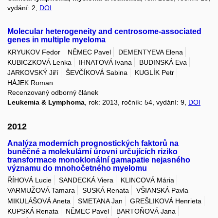
vydání: 2,
DOI
Molecular heterogeneity and centrosome-associated
genes in multiple myeloma
KRYUKOV Fedor
NĚMEC Pavel
DEMENTYEVA Elena
KUBICZKOVÁ Lenka
IHNATOVÁ Ivana
BUDINSKÁ Eva
JARKOVSKÝ Jiří
ŠEVČÍKOVÁ Sabina
KUGLÍK Petr
HÁJEK Roman
Recenzovaný odborný článek
Leukemia & Lymphoma
, rok: 2013, ročník: 54, vydání: 9,
DOI
2012
Analýza moderních prognostických faktorů na
buněčné a molekulární úrovni určujících riziko
transformace monoklonální gamapatie nejasného
významu do mnohočetného myelomu
ŘÍHOVÁ Lucie
SANDECKÁ Viera
KLINCOVÁ Mária
VARMUŽOVÁ Tamara
SUSKÁ Renata
VŠIANSKÁ Pavla
MIKULÁŠOVÁ Aneta
SMETANA Jan
GREŠLIKOVÁ Henrieta
KUPSKÁ Renata
NĚMEC Pavel
BARTOŇOVÁ Jana