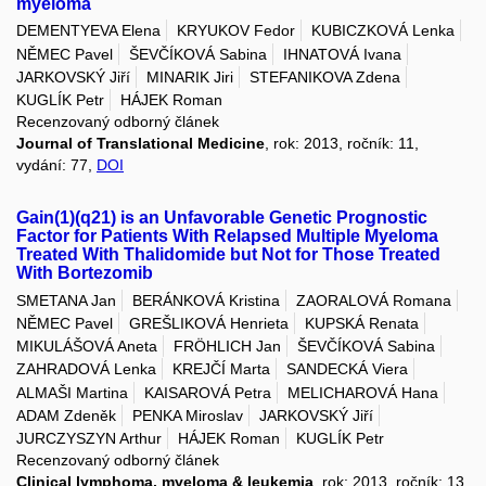
myeloma
DEMENTYEVA Elena
KRYUKOV Fedor
KUBICZKOVÁ Lenka
NĚMEC Pavel
ŠEVČÍKOVÁ Sabina
IHNATOVÁ Ivana
JARKOVSKÝ Jiří
MINARIK Jiri
STEFANIKOVA Zdena
KUGLÍK Petr
HÁJEK Roman
Recenzovaný odborný článek
Journal of Translational Medicine
, rok: 2013, ročník: 11,
vydání: 77,
DOI
Gain(1)(q21) is an Unfavorable Genetic Prognostic
Factor for Patients With Relapsed Multiple Myeloma
Treated With Thalidomide but Not for Those Treated
With Bortezomib
SMETANA Jan
BERÁNKOVÁ Kristina
ZAORALOVÁ Romana
NĚMEC Pavel
GREŠLIKOVÁ Henrieta
KUPSKÁ Renata
MIKULÁŠOVÁ Aneta
FRÖHLICH Jan
ŠEVČÍKOVÁ Sabina
ZAHRADOVÁ Lenka
KREJČÍ Marta
SANDECKÁ Viera
ALMAŠI Martina
KAISAROVÁ Petra
MELICHAROVÁ Hana
ADAM Zdeněk
PENKA Miroslav
JARKOVSKÝ Jiří
JURCZYSZYN Arthur
HÁJEK Roman
KUGLÍK Petr
Recenzovaný odborný článek
Clinical lymphoma, myeloma & leukemia
, rok: 2013, ročník: 13,