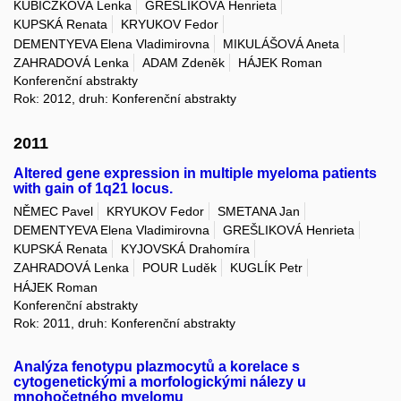
KUBICZKOVÁ Lenka
GREŠLIKOVÁ Henrieta
KUPSKÁ Renata
KRYUKOV Fedor
DEMENTYEVA Elena Vladimirovna
MIKULÁŠOVÁ Aneta
ZAHRADOVÁ Lenka
ADAM Zdeněk
HÁJEK Roman
Konferenční abstrakty
Rok: 2012, druh: Konferenční abstrakty
2011
Altered gene expression in multiple myeloma patients
with gain of 1q21 locus.
NĚMEC Pavel
KRYUKOV Fedor
SMETANA Jan
DEMENTYEVA Elena Vladimirovna
GREŠLIKOVÁ Henrieta
KUPSKÁ Renata
KYJOVSKÁ Drahomíra
ZAHRADOVÁ Lenka
POUR Luděk
KUGLÍK Petr
HÁJEK Roman
Konferenční abstrakty
Rok: 2011, druh: Konferenční abstrakty
Analýza fenotypu plazmocytů a korelace s
cytogenetickými a morfologickými nálezy u
mnohočetného myelomu