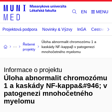
EN
Projektová podpora
Novinky & Výzvy
InGA
Cestovní př
Úloha abnormalit chromozómu 1 a
Řešené
kaskády NF-kappaβ v patogenezi
projekty
mnohočetného myelomu
Informace o projektu
Úloha abnormalit chromozómu
1 a kaskády NF-kappa&#946; v
patogenezi mnohočetného
myelomu