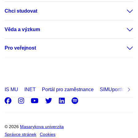
Chci studovat
Věda a výzkum
Pro veřejnost
IS MU
INET
Portál pro zaměstnance
SIMUportfolio
Facebook
Instagram
Youtube
Twitter
LinkedIn
Spotify
© 2026
Masarykova univerzita
Správce stránek
Cookies