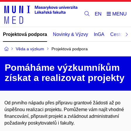
EN
Projektová podpora
Novinky & Výzvy
InGA
Cestovní 
Věda a výzkum
Projektová podpora
Pomáháme výzkumníkům
získat a realizovat projekty
Od prvního nápadu přes přípravu grantové žádosti až po
úspěšnou realizaci projektu. Pomůžeme vám najít vhodné
financování, připravit projekt a zvládnout administrativní
požadavky poskytovatelů i fakulty.