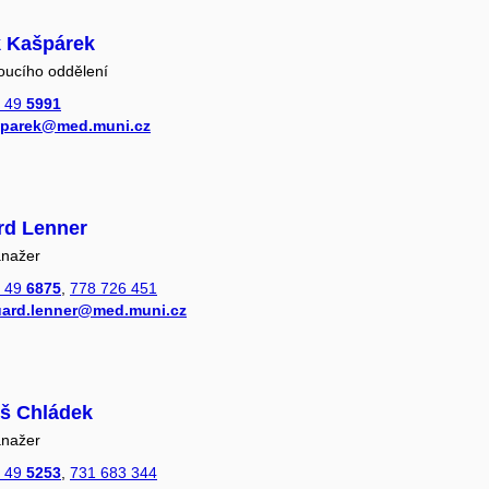
k Kašpárek
oucího oddělení
 49
5991
sparek@med.muni.cz
rd Lenner
anažer
 49
6875
,
778 726 451
ard.lenner@med.muni.cz
š Chládek
anažer
 49
5253
,
731 683 344