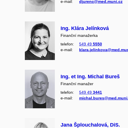
e‑mail:
djurenc@med.muni.cz
Ing. Klára Jelínková
Finanční manažerka
telefon:
549 49
5550
e‑mail:
klara.jelinkova@med.mun
Ing. et Ing. Michal Bureš
Finanční manažer
telefon:
549 49
3441
e‑mail:
michal.bures@med.muni
Jana Šplouchalová, DiS.