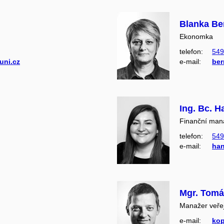
Blanka Be
Ekonomka
telefon:
549
uni.cz
e‑mail:
be
Ing. Bc. 
Finanční man
telefon:
549
e‑mail:
han
Mgr. Tom
Manažer veře
e‑mail:
ko