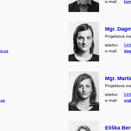
e‑mail:
tom
Mgr. Dagm
Projektová m
telefon:
549
i.cz
e‑mail:
dag
Mgr. Marti
Projektová m
telefon:
549
.cz
e‑mail:
vra
Eliška Be