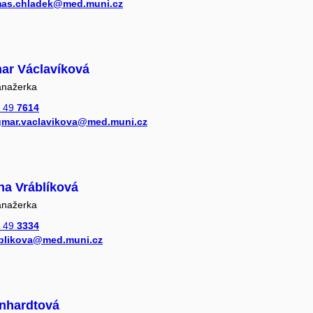
as.chladek@med.muni.cz
ar Václavíková
anažerka
 49
7614
mar.vaclavikova@med.muni.cz
na Vráblíková
anažerka
 49
3334
blikova@med.muni.cz
rnhardtová