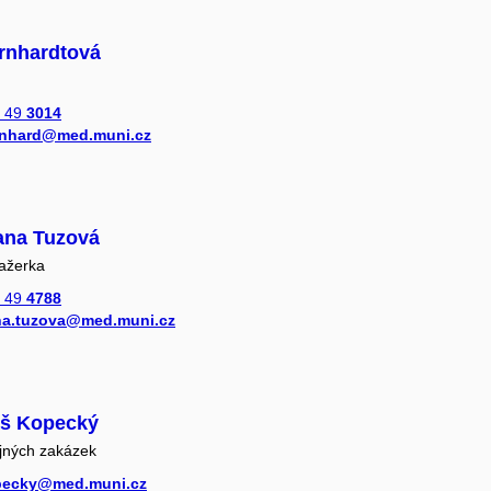
rnhardtová
 49
3014
rnhard@med.muni.cz
Hana Tuzová
ažerka
 49
4788
a.tuzova@med.muni.cz
áš Kopecký
jných zakázek
pecky@med.muni.cz