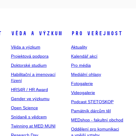
t
Věda a výzkum
Pro veřejnost
Věda a výzkum
Aktuality
Projektová podpora
Kalendář akcí
Doktorské studium
Pro média
Habilitační a jmenovací
Mediální ohlasy
řízení
Fotogalerie
HRS4R / HR Award
Videogalerie
Gender ve výzkumu
Podcast STETOSKOP
Open Science
Památník dárcům těl
Snídaně s vědcem
MEDshop - fakultní obchod
Twinning at MED MUNI
Oddělení pro komunikaci
Research Day
a vnější vztahy