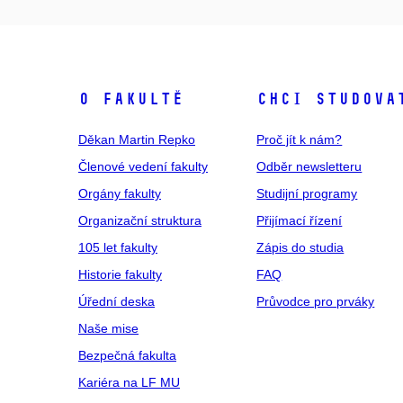
O fakultě
Chci studova
Děkan Martin Repko
Proč jít k nám?
Členové vedení fakulty
Odběr newsletteru
Orgány fakulty
Studijní programy
Organizační struktura
Přijímací řízení
105 let fakulty
Zápis do studia
Historie fakulty
FAQ
Úřední deska
Průvodce pro prváky
Naše mise
Bezpečná fakulta
Kariéra na LF MU