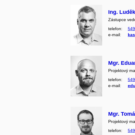
Ing. Ludě
Zástupce ved
telefon:
549
e‑mail:
ka
Mgr. Edua
Projektový m
telefon:
549
e‑mail:
edu
Mgr. Tomá
Projektový m
telefon:
549