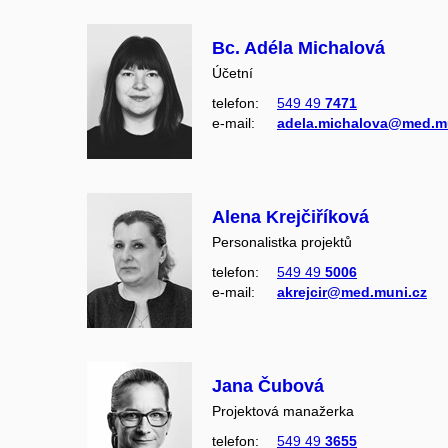
Bc. Adéla Michalová
Účetní
telefon:
549 49
7471
e‑mail:
adela.michalova@med.m
Alena Krejčiříková
Personalistka projektů
telefon:
549 49
5006
e‑mail:
akrejcir@med.muni.cz
Jana Čubová
Projektová manažerka
telefon:
549 49
3655