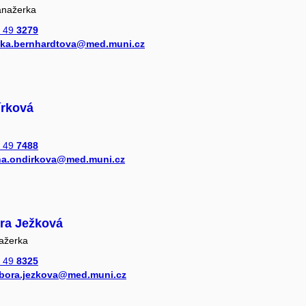
anažerka
 49
3279
ska.bernhardtova@med.muni.cz
rková
 49
7488
a.ondirkova@med.muni.cz
ora Ježková
ažerka
 49
8325
bora.jezkova@med.muni.cz