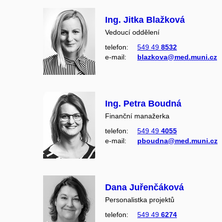
Ing. Jitka Blažková
Vedoucí oddělení
telefon:
549 49
8532
e‑mail:
blazkova@med.muni.cz
Ing. Petra Boudná
Finanční manažerka
telefon:
549 49
4055
e‑mail:
pboudna@med.muni.cz
Dana Juřenčáková
Personalistka projektů
telefon:
549 49
6274