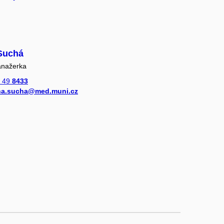
Suchá
anažerka
 49
8433
na.sucha@med.muni.cz