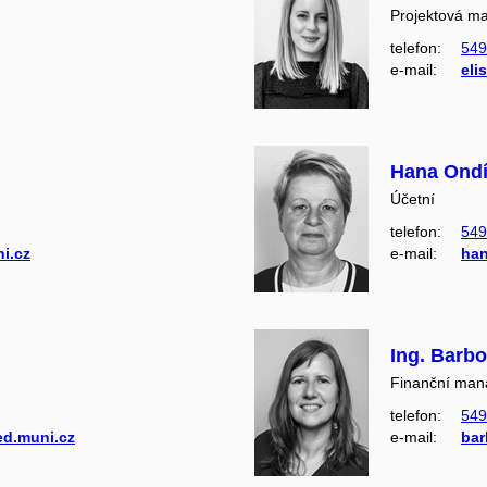
Projektová m
telefon:
549
e‑mail:
eli
Hana Ondí
Účetní
telefon:
549
i.cz
e‑mail:
han
Ing. Barb
Finanční man
telefon:
549
d.muni.cz
e‑mail:
bar