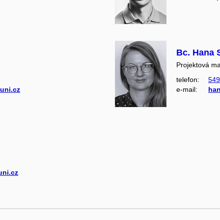
Bc. Hana 
Projektová m
telefon:
549
uni.cz
e‑mail:
ha
ni.cz