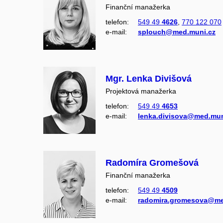
Finanční manažerka
telefon:
549 49
4626
,
770 122 070
e‑mail:
splouch@med.muni.cz
Mgr. Lenka Divišová
Projektová manažerka
telefon:
549 49
4653
e‑mail:
lenka.divisova@med.mun
Radomíra Gromešová
Finanční manažerka
telefon:
549 49
4509
e‑mail:
radomira.gromesova@me