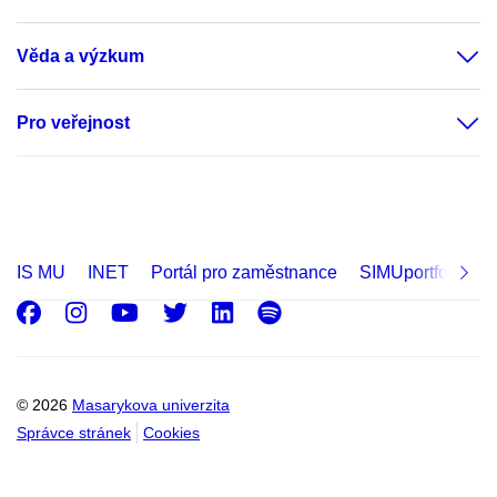
Věda a výzkum
Pro veřejnost
IS MU
INET
Portál pro zaměstnance
SIMUportfolio
Facebook
Instagram
Youtube
Twitter
LinkedIn
Spotify
© 2026
Masarykova univerzita
Správce stránek
Cookies