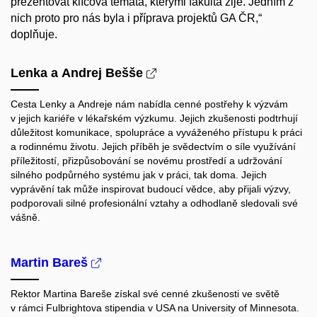
prezentovat klíčová témata, kterými fakulta žije. Jedním z
nich proto pro nás byla i příprava projektů GA ČR,“
doplňuje.
Lenka a Andrej Bešše
Cesta Lenky a Andreje nám nabídla cenné postřehy k výzvám
v jejich kariéře v lékařském výzkumu. Jejich zkušenosti podtrhují
důležitost komunikace, spolupráce a vyváženého přístupu k práci
a rodinnému životu. Jejich příběh je svědectvím o síle využívání
příležitostí, přizpůsobování se novému prostředí a udržování
silného podpůrného systému jak v práci, tak doma. Jejich
vyprávění tak může inspirovat budoucí vědce, aby přijali výzvy,
podporovali silné profesionální vztahy a odhodlaně sledovali své
vášně.
Martin Bareš
Rektor Martina Bareše získal své cenné zkušenosti ve světě
v rámci Fulbrightova stipendia v USA na University of Minnesota.