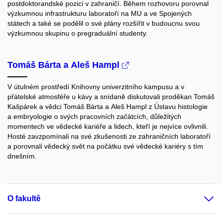
postdoktorandské pozici v zahraničí. Během rozhovoru porovnal
výzkumnou infrastrukturu laboratoří na MU a ve Spojených
státech a také se podělil o své plány rozšířit v budoucnu svou
výzkumnou skupinu o pregraduální studenty.
Tomáš Bárta a Aleš Hampl
V útulném prostředí Knihovny univerzitního kampusu a v
přátelské atmosféře u kávy a snídaně diskutovali proděkan Tomáš
Kašpárek a vědci Tomáš Bárta a Aleš Hampl z Ústavu histologie
a embryologie o svých pracovních začátcích, důležitých
momentech ve vědecké kariéře a lidech, kteří je nejvíce ovlivnili.
Hosté zavzpomínali na své zkušenosti ze zahraničních laboratoří
a porovnali vědecký svět na počátku své vědecké kariéry s tím
dnešním.
O fakultě