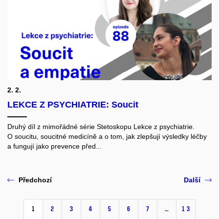
2. 2.
LEKCE Z PSYCHIATRIE: Soucit
Druhý díl z mimořádné série Stetoskopu Lekce z psychiatrie.
O soucitu, soucitné medicíně a o tom, jak zlepšují výsledky léčby
a fungují jako prevence před...
Předchozí
Další
1
2
3
4
5
6
7
…
13