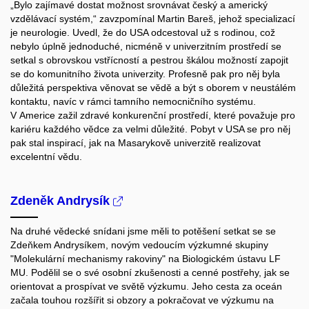
„Bylo zajímavé dostat možnost srovnávat český a americký
vzdělávací systém,“ zavzpomínal Martin Bareš, jehož specializací
je neurologie. Uvedl, že do USA odcestoval už s rodinou, což
nebylo úplně jednoduché, nicméně v univerzitním prostředí se
setkal s obrovskou vstřícností a pestrou škálou možností zapojit
se do komunitního života univerzity. Profesně pak pro něj byla
důležitá perspektiva věnovat se vědě a být s oborem v neustálém
kontaktu, navíc v rámci tamního nemocničního systému.
V Americe zažil zdravé konkurenční prostředí, které považuje pro
kariéru každého vědce za velmi důležité. Pobyt v USA se pro něj
pak stal inspirací, jak na Masarykově univerzitě realizovat
excelentní vědu.
Zdeněk Andrysík
Na druhé vědecké snídani jsme měli to potěšení setkat se se
Zdeňkem Andrysíkem, novým vedoucím výzkumné skupiny
"Molekulární mechanismy rakoviny" na Biologickém ústavu LF
MU. Podělil se o své osobní zkušenosti a cenné postřehy, jak se
orientovat a prospívat ve světě výzkumu. Jeho cesta za oceán
začala touhou rozšířit si obzory a pokračovat ve výzkumu na