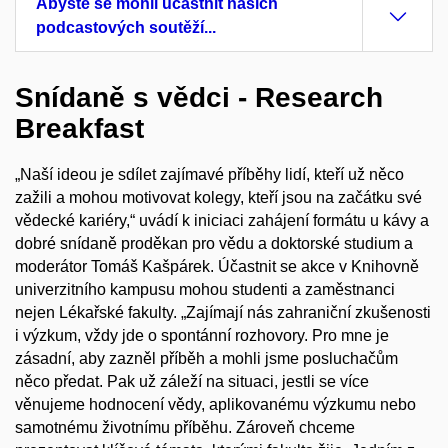
Abyste se mohli účastnit našich
podcastových soutěží...
Snídaně s vědci - Research
Breakfast
„Naší ideou je sdílet zajímavé příběhy lidí, kteří už něco
zažili a mohou motivovat kolegy, kteří jsou na začátku své
vědecké kariéry,“ uvádí k iniciaci zahájení formátu u kávy a
dobré snídaně proděkan pro vědu a doktorské studium a
moderátor Tomáš Kašpárek. Účastnit se akce v Knihovně
univerzitního kampusu mohou studenti a zaměstnanci
nejen Lékařské fakulty.
„Zajímají nás zahraniční zkušenosti
i výzkum, vždy jde o spontánní rozhovory. Pro mne je
zásadní, aby zazněl příběh a mohli jsme posluchačům
něco předat. Pak už záleží na situaci, jestli se více
věnujeme hodnocení vědy, aplikovanému výzkumu nebo
samotnému životnímu příběhu. Zároveň chceme