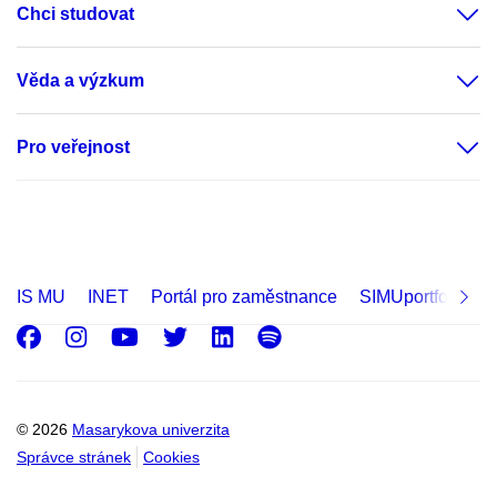
Chci studovat
Věda a výzkum
Pro veřejnost
IS MU
INET
Portál pro zaměstnance
SIMUportfolio
Facebook
Instagram
Youtube
Twitter
LinkedIn
Spotify
© 2026
Masarykova univerzita
Správce stránek
Cookies